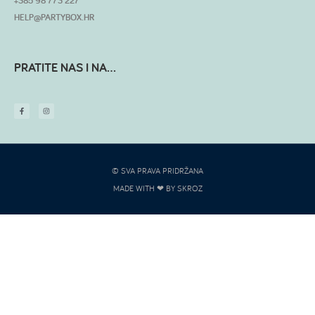
+385 98 773 227
HELP@PARTYBOX.HR
PRATITE NAS I NA...
© SVA PRAVA PRIDRŽANA
MADE WITH ❤ BY SKROZ