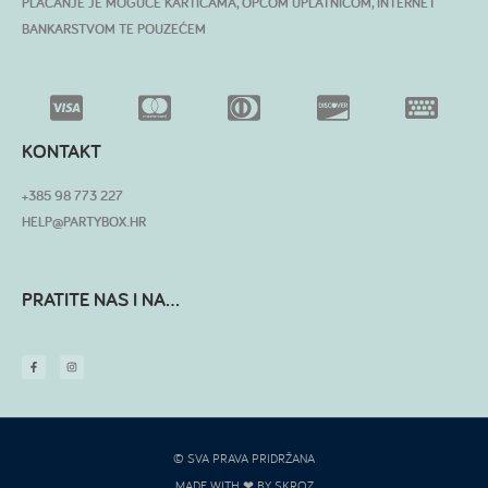
PLAĆANJE JE MOGUĆE KARTICAMA, OPĆOM UPLATNICOM, INTERNET
BANKARSTVOM TE POUZEĆEM
KONTAKT
+385 98 773 227
HELP@PARTYBOX.HR
PRATITE NAS I NA...
© SVA PRAVA PRIDRŽANA
MADE WITH ❤ BY SKROZ