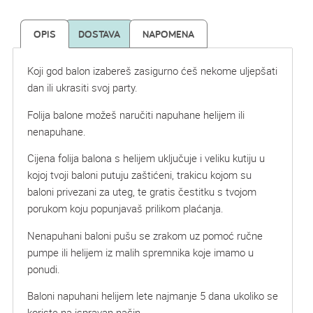
OPIS
DOSTAVA
NAPOMENA
Koji god balon izabereš zasigurno ćeš nekome uljepšati
dan ili ukrasiti svoj party.
Folija balone možeš naručiti napuhane helijem ili
nenapuhane.
Cijena folija balona s helijem uključuje i veliku kutiju u
kojoj tvoji baloni putuju zaštićeni, trakicu kojom su
baloni privezani za uteg, te gratis čestitku s tvojom
porukom koju popunjavaš prilikom plaćanja.
Nenapuhani baloni pušu se zrakom uz pomoć ručne
pumpe ili helijem iz malih spremnika koje imamo u
ponudi.
Baloni napuhani helijem lete najmanje 5 dana ukoliko se
koriste na ispravan način.