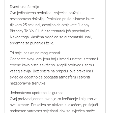
Dvostruka čarolija:
Ova jedinstvena prskalica i svjećica pružaju
nezaboravan doživljaj. Prskalica pruža blistave iskre
tijekom 25 sekundi, dovoljno da otpjevate “Happy
Birthday To You” i učinite trenutak još posebnijim.
Nakon toga, klasična svjećica se automatski upali,
spremna za puhanje i želje.
Tri boje, beskrajne mogućnosti:
Odaberite svoju omiljenu boju između zlatne, srebrne i
crvene kako biste savršeno uklopili proizvod u temu
vašeg slavlja. Bez obzira na prigodu, ova prskalica i
svjećica dodatno će obogatiti atmosferu i stvoriti
nezaboravne trenutke.
Jednostavna upotreba i sigurnost:
Ovaj proizvod jednostavan je za korištenje i siguran za
sve uzraste. Prskalica se aktivira s lakoćom, pružajući
prekrasan vatromet svjetlosti, dok se svjećica može