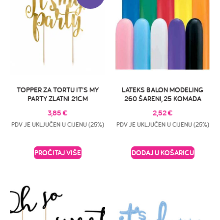
TOPPER ZA TORTU IT’S MY
LATEKS BALON MODELING
PARTY ZLATNI 21CM
260 ŠARENI, 25 KOMADA
3,85
€
2,52
€
PDV JE UKLJUČEN U CIJENU (25%)
PDV JE UKLJUČEN U CIJENU (25%)
PROČITAJ VIŠE
DODAJ U KOŠARICU