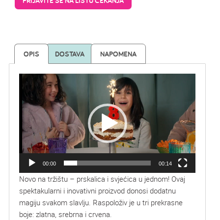
PRIJAVITE SE NA LISTU ČEKANJA
OPIS
DOSTAVA
NAPOMENA
Reproduktor
videozapisa
00:00
00:14
Novo na tržištu – prskalica i svjećica u jednom! Ovaj
spektakularni i inovativni proizvod donosi dodatnu
magiju svakom slavlju. Raspoloživ je u tri prekrasne
boje: zlatna, srebrna i crvena.