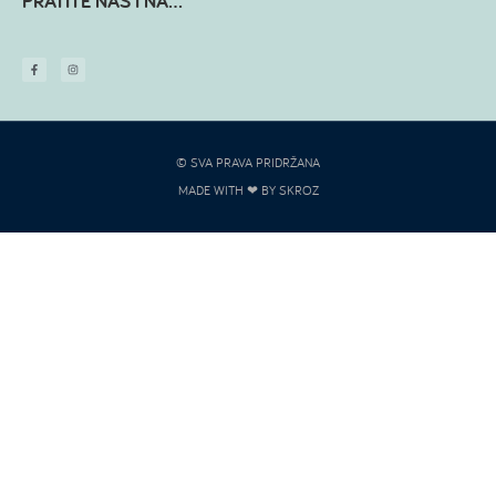
PRATITE NAS I NA...
© SVA PRAVA PRIDRŽANA
MADE WITH ❤ BY SKROZ