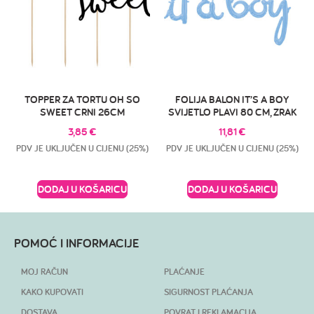
TOPPER ZA TORTU OH SO
FOLIJA BALON IT’S A BOY
SWEET CRNI 26CM
SVIJETLO PLAVI 80 CM, ZRAK
3,85
€
11,81
€
PDV JE UKLJUČEN U CIJENU (25%)
PDV JE UKLJUČEN U CIJENU (25%)
DODAJ U KOŠARICU
DODAJ U KOŠARICU
POMOĆ I INFORMACIJE
MOJ RAČUN
PLAĆANJE
KAKO KUPOVATI
SIGURNOST PLAĆANJA
DOSTAVA
POVRAT I REKLAMACIJA