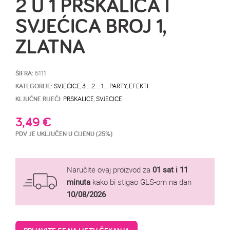
2 U 1 PRSKALICA I
SVJEĆICA BROJ 1,
ZLATNA
ŠIFRA:
6111
KATEGORIJE:
SVJEĆICE
,
3… 2… 1… PARTY
,
EFEKTI
KLJUČNE RIJEČI:
PRSKALICE
,
SVJECICE
3,49
€
PDV JE UKLJUČEN U CIJENU (25%)
Naručite ovaj proizvod za
01 sat i 11
minuta
kako bi stigao GLS-om na dan
10/08/2026