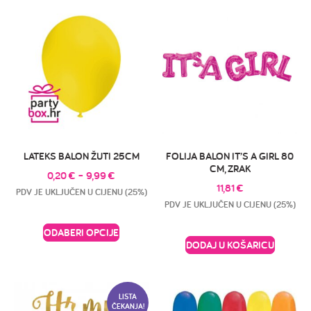
LATEKS BALON ŽUTI 25CM
FOLIJA BALON IT’S A GIRL 80
CM, ZRAK
0,20
€
–
9,99
€
11,81
€
PDV JE UKLJUČEN U CIJENU (25%)
PDV JE UKLJUČEN U CIJENU (25%)
ODABERI OPCIJE
DODAJ U KOŠARICU
LISTA
ČEKANJA!