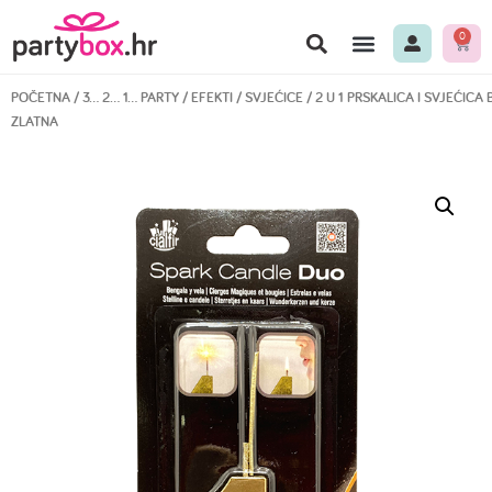
0
POČETNA
/
3… 2… 1… PARTY
/
EFEKTI
/
SVJEĆICE
/ 2 U 1 PRSKALICA I SVJEĆICA B
ZLATNA