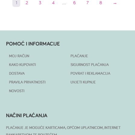
1
2
3
4
…
6
7
8
→
POMOĆ I INFORMACIJE
MOJ RAČUN
PLAĆANJE
KAKO KUPOVATI
SIGURNOST PLAĆANJA
DOSTAVA
POVRAT I REKLAMACIJA
PRAVILA PRIVATNOSTI
UVJETI KUPNJE
NOVOSTI
NAČINI PLAĆANJA
PLAĆANJE JE MOGUĆE KARTICAMA, OPĆOM UPLATNICOM, INTERNET
BANKARSTVOM TE POUZEĆEM