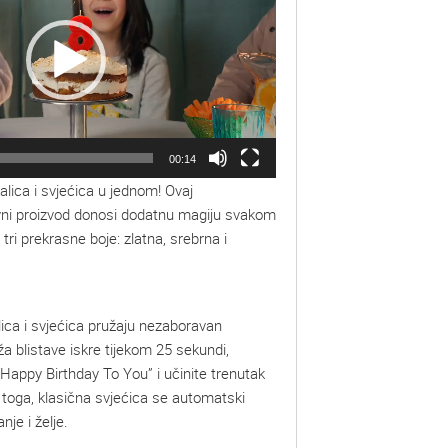
00:14
alica i svjećica u jednom! Ovaj
ivni proizvod donosi dodatnu magiju svakom
 tri prekrasne boje: zlatna, srebrna i
ica i svjećica pružaju nezaboravan
uža blistave iskre tijekom 25 sekundi,
“Happy Birthday To You” i učinite trenutak
 toga, klasična svjećica se automatski
je i želje.