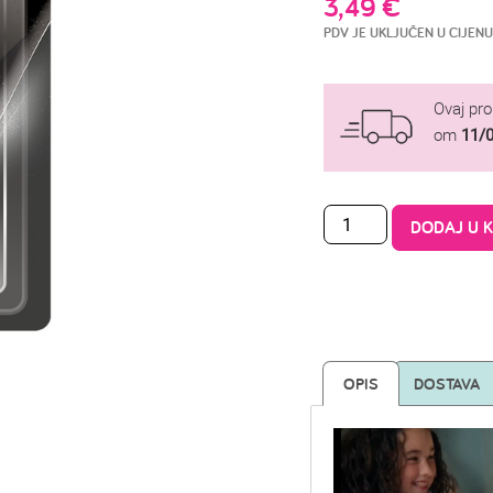
3,49
€
PDV JE UKLJUČEN U CIJENU
Ovaj pr
om
11/
DODAJ U 
OPIS
DOSTAVA
Reproduktor
videozapisa