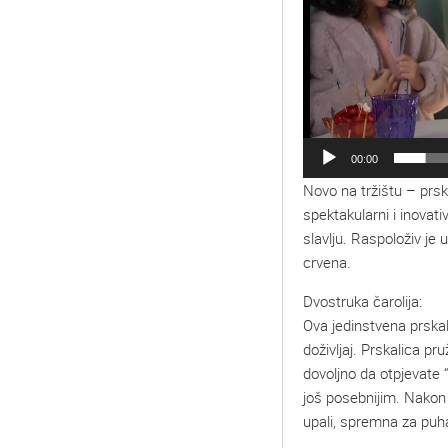
00:00
Novo na tržištu – prsk
spektakularni i inovat
slavlju. Raspoloživ je u
crvena.
Dvostruka čarolija:
Ova jedinstvena prskal
doživljaj. Prskalica pr
dovoljno da otpjevate 
još posebnijim. Nakon
upali, spremna za puhan