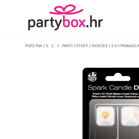
POČETNA
/
3… 2… 1… PARTY
/
EFEKTI
/
SVJEĆICE
/ 2 U 1 PRSKALIC