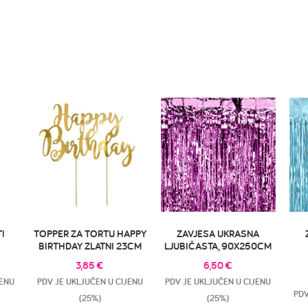
I
TOPPER ZA TORTU HAPPY
ZAVJESA UKRASNA
BIRTHDAY ZLATNI 23CM
LJUBIČASTA, 90X250CM
3,85
€
6,50
€
JENU
PDV JE UKLJUČEN U CIJENU
PDV JE UKLJUČEN U CIJENU
PDV
(25%)
(25%)