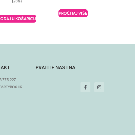
(25%)
PROČITAJ VIŠE
DODAJ U KOŠARICU
TAKT
PRATITE NAS I NA...
8 773 227
PARTYBOX.HR