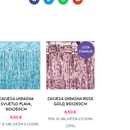
LISTA
ČEKANJA!
ZAVJESA UKRASNA
ZAVJESA UKRASNA ROSE
SVIJETLO PLAVA,
GOLD, 90X250CM
90X250CM
6,50
€
6,50
€
PDV JE UKLJUČEN U CIJENU
 JE UKLJUČEN U CIJENU
(25%)