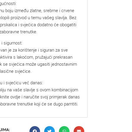
gućnosti:
nu boju između zlatne, srebrne i crvene
lopili proizvod u temu vašeg slavlja. Bez
 prskalica i svjećica dodatno će obogatiti
ezaboravne trenutke.
i sigurnost:
van je za korištenje i siguran za sve
aktivira s lakoćom, pružajući prekrasan
ok se svjećica može ugasiti jednostavnim
lasične svjećice.
u i svjećicu već danas:
liju na vaše slavlje s ovom kombinacijom
liknite ovdje i naručite svoj primjerak danas
zaboravne trenutke koji će se dugo pamtiti.
JIMA: