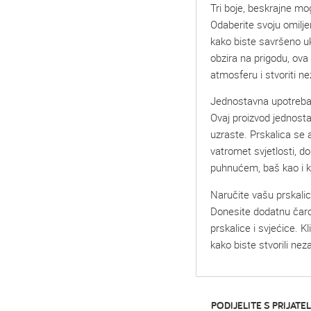
Tri boje, beskrajne mo
Odaberite svoju omilje
kako biste savršeno uk
obzira na prigodu, ova
atmosferu i stvoriti n
Jednostavna upotreba 
Ovaj proizvod jednosta
uzraste. Prskalica se 
vatromet svjetlosti, d
puhnućem, baš kao i k
Naručite vašu prskalic
Donesite dodatnu čaro
prskalice i svjećice. K
kako biste stvorili ne
PODIJELITE S PRIJATEL