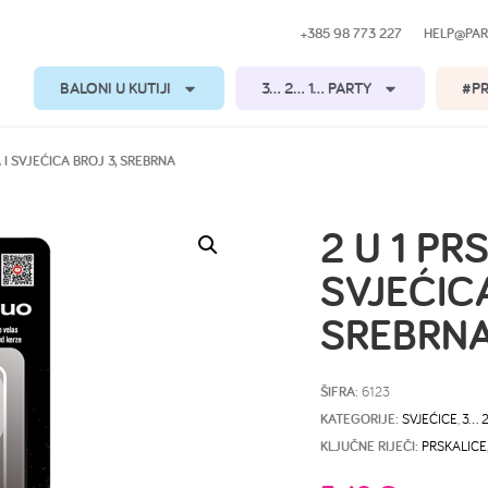
+385 98 773 227
HELP@PAR
BALONI U KUTIJI
3… 2… 1… PARTY
#P
A I SVJEĆICA BROJ 3, SREBRNA
2 U 1 PR
SVJEĆICA
SREBRN
ŠIFRA:
6123
KATEGORIJE:
SVJEĆICE
,
3… 
KLJUČNE RIJEČI:
PRSKALICE