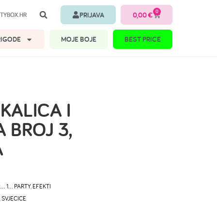
0
PRIJAVA
0,00
€
TYBOX.HR
RIGODE
MOJE BOJE
BEST PRICE
SKALICA I
 BROJ 3,
A
2… 1… PARTY
,
EFEKTI
,
SVJECICE