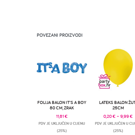
POVEZANI PROIZVODI
FOLIJA BALON IT’S A BOY
LATEKS BALON ŽUT
80 CM, ZRAK
25CM
11,81
€
0,20
€
–
9,99
€
PDV JE UKLJUČEN U CIJENU
PDV JE UKLJUČEN U CI
(25%)
(25%)