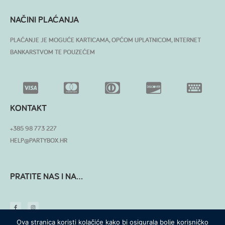
NAČINI PLAĆANJA
PLAĆANJE JE MOGUĆE KARTICAMA, OPĆOM UPLATNICOM, INTERNET
BANKARSTVOM TE POUZEĆEM
KONTAKT
+385 98 773 227
HELP@PARTYBOX.HR
PRATITE NAS I NA...
Ova stranica koristi kolačiće kako bi osigurala bolje korisničko