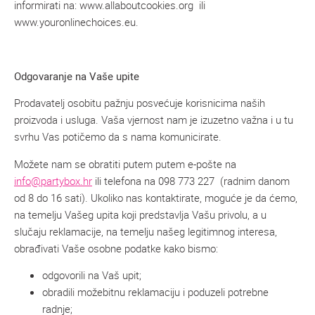
informirati na: www.allaboutcookies.org ili
www.youronlinechoices.eu.
Odgovaranje na Vaše upite
Prodavatelj osobitu pažnju posvećuje korisnicima naših
proizvoda i usluga. Vaša vjernost nam je izuzetno važna i u tu
svrhu Vas potičemo da s nama komunicirate.
Možete nam se obratiti putem putem e-pošte na
info@partybox.hr
ili telefona na 098 773 227 (radnim danom
od 8 do 16 sati). Ukoliko nas kontaktirate, moguće je da ćemo,
na temelju Vašeg upita koji predstavlja Vašu privolu, a u
slučaju reklamacije, na temelju našeg legitimnog interesa,
obrađivati Vaše osobne podatke kako bismo:
odgovorili na Vaš upit;
obradili možebitnu reklamaciju i poduzeli potrebne
radnje;