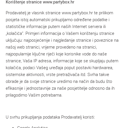
Korištenje stranice www.partybox.hr
Prodavatelj je vlasnik stranice www.partybox.hr te prilikom
posjeta istoj automatski prikupljamo određene podatke i
statističke informacije putem naših Internet servera ili
„kolačića“. Primjeri informacija o Vašem korištenju stranice
uključuju: najposjećenije i najgledanije stranice i poveznice na
našoj web stranici, vrijeme provedeno na stranici,
najpopularnije ključne riječi koje korisnike vode do naše
stranice, Vaša IP adresa, informacije koje se skupljaju putem
kolačića, podaci Vašeg uređaja poput postavki hardwarea,
sistemske aktivnosti, vrste pretraživača itd. Svrha takve
obrade je da svoje stranice uredimo na način da budu što
efikasnije i jednostavnije za naše posjetitelje odnosno da ih
prilagodimo Vašim potrebama.
U svrhu prikupljanja podataka Prodavatelj koristi:
Google Analytics