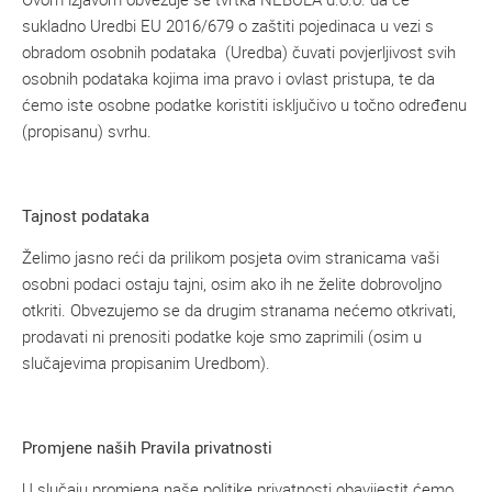
sukladno Uredbi EU 2016/679 o zaštiti pojedinaca u vezi s
obradom osobnih podataka (Uredba) čuvati povjerljivost svih
osobnih podataka kojima ima pravo i ovlast pristupa, te da
ćemo iste osobne podatke koristiti isključivo u točno određenu
(propisanu) svrhu.
Tajnost podataka
Želimo jasno reći da prilikom posjeta ovim stranicama vaši
osobni podaci ostaju tajni, osim ako ih ne želite dobrovoljno
otkriti. Obvezujemo se da drugim stranama nećemo otkrivati,
prodavati ni prenositi podatke koje smo zaprimili (osim u
slučajevima propisanim Uredbom).
Promjene naših Pravila privatnosti
U slučaju promjena naše politike privatnosti obavijestit ćemo