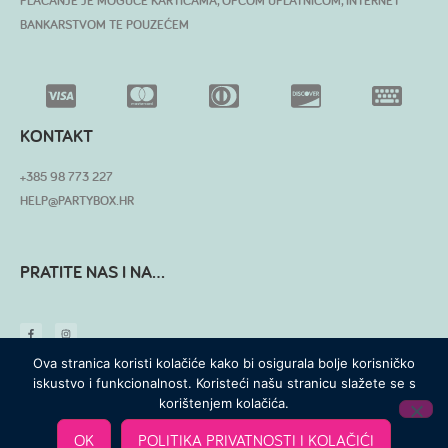
PLAĆANJE JE MOGUĆE KARTICAMA, OPĆOM UPLATNICOM, INTERNET
BANKARSTVOM TE POUZEĆEM
KONTAKT
+385 98 773 227
HELP@PARTYBOX.HR
PRATITE NAS I NA...
Ova stranica koristi kolačiće kako bi osigurala bolje korisničko
iskustvo i funkcionalnost. Koristeći našu stranicu slažete se s
korištenjem kolačića.
© SVA PRAVA PRIDRŽANA
OK
POLITIKA PRIVATNOSTI I KOLAČIĆI
MADE WITH ❤ BY SKROZ