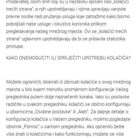
Prodavatelj, osim onih koji su u nastavku opisani kao „kolačići
trećih strana“, a njih upotrebljavaju i njima upravljaju vanjske
pravne osobe radi pružanja usluga koje zatražimo kako bismo
poboljšali naše usluge i iskustvo korisnika prilikom
pregledavanja našeg mrežnog mjesta. Ovi se „kolačići trećih
strana“ uglavnom upotrebljavaju da bi se pribavila statistika
pristupa.
KAKO ONEMOGUĆITI ILI SPRIJEČITI UPOTREBU KOLAČIĆA?
Možete ograničiti, blokirati ili izbrisati kolačiće s ovog mrežnog
mjesta u bilo kojem trenutku promjenom konfiguracije Vašeg
preglednika putem dolje naznačenih koraka. Iako su postavke
različite u svakom pregledniku, kolačići se obično konfiguriraju
u izbornicima „Osobne postavke“ ili „Alati“. Za daljnje detalje o
konfiguraciji kolačića u Vašem pregledniku, molimo pogledajte
izbornik „Pomoć“ u samom pregledniku. Ako općenito želite
više znati o kolačićima i kako funkcioniraju, možete se više