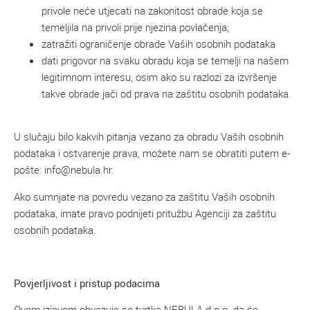
privole neće utjecati na zakonitost obrade koja se
temeljila na privoli prije njezina povlačenja;
zatražiti ograničenje obrade Vaših osobnih podataka
dati prigovor na svaku obradu koja se temelji na našem
legitimnom interesu, osim ako su razlozi za izvršenje
takve obrade jači od prava na zaštitu osobnih podataka.
U slučaju bilo kakvih pitanja vezano za obradu Vaših osobnih
podataka i ostvarenje prava, možete nam se obratiti putem e-
pošte: info@nebula.hr.
Ako sumnjate na povredu vezano za zaštitu Vaših osobnih
podataka, imate pravo podnijeti pritužbu Agenciji za zaštitu
osobnih podataka.
Povjerljivost i pristup podacima
Ovom izjavom obvezuje se tvrtka NEBULA d.o.o. da će