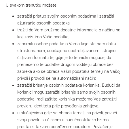
U svakom trenutku možete:
zatražiti pristup svojim osobnim podacima i zatražiti
ažuriranje osobnih podataka;
tražiti da Vam pružimo dodatne informacije o načinu na
koji koristimo Vaše podatke;
zaprimiti osobne podatke o Vama koje ste nam dali u
strukturiranom, uobičajeno upotrebljavanom i strojno
čitljivom formatu te, gdje je to tehnički moguće, da
prenesemo te podatke drugom voditelju obrade bez
zapreka ako se obrada Vaših podataka temelji na Vašoj
privoli i provodi se na automatizirani način;
zatražiti brisanje osobnih podataka korisnika. Budući da
korisnici mogu zatražiti brisanje samo svojih osobnih
podataka, radi zaštite korisnika možemo Vas zatražiti
provjeru identiteta prije provođenja zahtjeva;
u slučajevima gdje se obrada temelji na privoli, povući
svoju privolu s učinkom u budućnosti kako bismo
prestali s takvom određenom obradom. Povlačenje