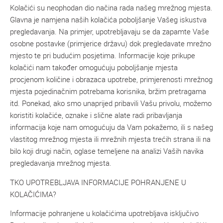
Kolačići su neophodan dio načina rada našeg mrežnog mjesta.
Glavna je namjena naših kolačića poboljšanje Vašeg iskustva
pregledavanja. Na primjer, upotrebljavaju se da zapamte Vaše
osobne postavke (primjerice državu) dok pregledavate mrežno
mjesto te pri budućim posjetima. Informacije koje prikupe
kolačići nam također omogućuju poboljšanje mjesta
procjenom količine i obrazaca upotrebe, primjerenosti mrežnog
mjesta pojedinačnim potrebama korisnika, bržim pretragama
itd. Ponekad, ako smo unaprijed pribavili Vašu privolu, možemo
koristiti kolačiće, oznake i slične alate radi pribavljanja
informacija koje nam omogućuju da Vam pokažemo, ili s našeg
vlastitog mrežnog mjesta ili mrežnih mjesta trećih strana ili na
bilo koji drugi način, oglase temeljene na analizi Vaših navika
pregledavanja mrežnog mjesta.
TKO UPOTREBLJAVA INFORMACIJE POHRANJENE U
KOLAČIĆIMA?
Informacije pohranjene u kolačićima upotrebljava isključivo