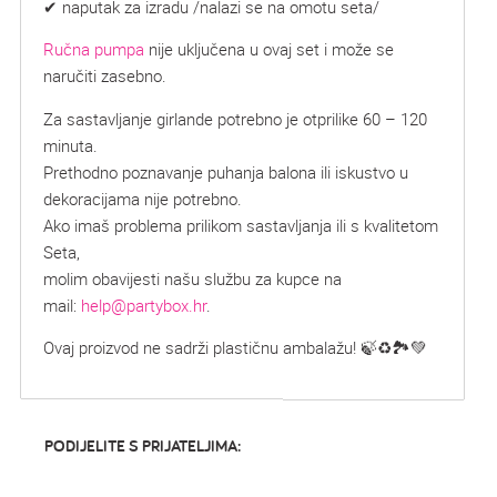
✔ naputak za izradu /nalazi se na omotu seta/
Ručna pumpa
nije uključena u ovaj set i može se
naručiti zasebno.
Za sastavljanje girlande potrebno je otprilike 60 – 120
minuta.
Prethodno poznavanje puhanja balona ili iskustvo u
dekoracijama nije potrebno.
Ako imaš problema prilikom sastavljanja ili s kvalitetom
Seta,
molim obavijesti našu službu za kupce na
mail:
help@partybox.hr
.
Ovaj proizvod ne sadrži plastičnu ambalažu! 🍃♻️🏞️💚
PODIJELITE S PRIJATELJIMA: