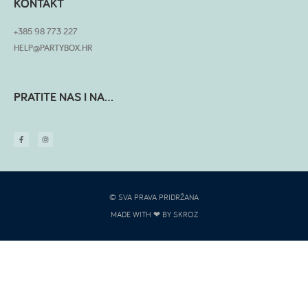
KONTAKT
+385 98 773 227
HELP@PARTYBOX.HR
PRATITE NAS I NA...
© SVA PRAVA PRIDRŽANA
MADE WITH ❤ BY SKROZ