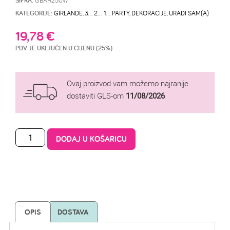
ŠIFRA:
KATEGORIJE:
GIRLANDE
,
3… 2… 1… PARTY
,
DEKORACIJE
,
URADI SAM(A)
19,78
€
PDV JE UKLJUČEN U CIJENU (25%)
Ovaj proizvod vam možemo najranije
dostaviti GLS-om
11/08/2026
DODAJ U KOŠARICU
OPIS
DOSTAVA