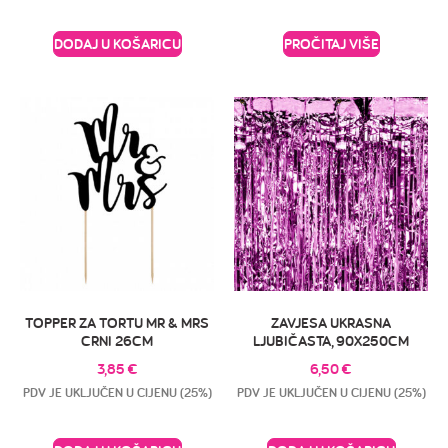
DODAJ U KOŠARICU
PROČITAJ VIŠE
TOPPER ZA TORTU MR & MRS
ZAVJESA UKRASNA
CRNI 26CM
LJUBIČASTA, 90X250CM
3,85
€
6,50
€
PDV JE UKLJUČEN U CIJENU (25%)
PDV JE UKLJUČEN U CIJENU (25%)