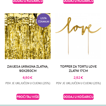
DODAJ U KOŠARICU
DODAJ U KOŠARICU
LISTA
ČEKANJA!
ZAVJESA UKRASNA ZLATNA,
TOPPER ZA TORTU LOVE
90X250CM
ZLATNI 17CM
6,50
€
2,52
€
PDV JE UKLJUČEN U CIJENU (25%)
PDV JE UKLJUČEN U CIJENU (25%)
PROČITAJ VIŠE
DODAJ U KOŠARICU