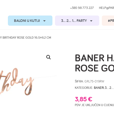
+385 98 773 227
HELP@PAR
BALONI U KUTIJI
3… 2… 1… PARTY
#P
Y BIRTHDAY ROSE GOLD 16.5×62 CM
BANER H
ROSE GO
ŠIFRA:
GRL75-019RW
KATEGORIJE:
BANERI
,
3… 2…
3,85
€
PDV JE UKLJUČEN U CIJENU