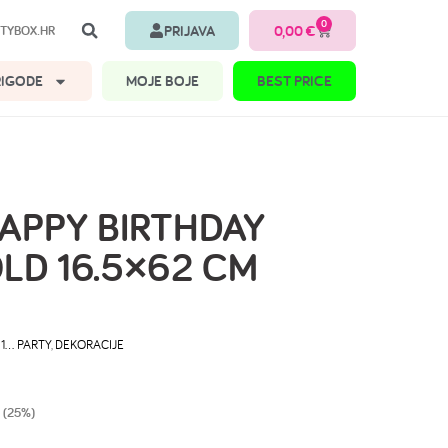
0
PRIJAVA
0,00
€
TYBOX.HR
RIGODE
MOJE BOJE
BEST PRICE
APPY BIRTHDAY
LD 16.5×62 CM
 1… PARTY
,
DEKORACIJE
 (25%)