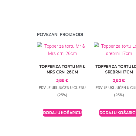
POVEZANI PROIZVODI
TOPPER ZA TORTU MR &
TOPPER ZA TORTU L
MRS CRNI 26CM
SREBRNI 17CM
3,85
€
2,52
€
PDV JE UKLJUČEN U CIJENU
PDV JE UKLJUČEN U CI
(25%)
(25%)
DODAJ U KOŠARICU
DODAJ U KOŠARIC