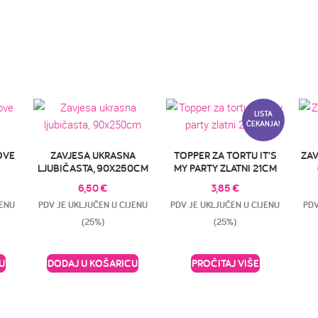
LISTA
ČEKANJA!
OVE
ZAVJESA UKRASNA
TOPPER ZA TORTU IT’S
ZA
LJUBIČASTA, 90X250CM
MY PARTY ZLATNI 21CM
6,50
€
3,85
€
JENU
PDV JE UKLJUČEN U CIJENU
PDV JE UKLJUČEN U CIJENU
PDV
(25%)
(25%)
U
DODAJ U KOŠARICU
PROČITAJ VIŠE