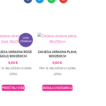
LISTA
ČEKANJA!
VJESA UKRASNA ROSE
ZAVJESA UKRASNA PLAVA,
GOLD, 90X250CM
90X250CM
6,50
€
6,50
€
 JE UKLJUČEN U CIJENU
PDV JE UKLJUČEN U CIJENU
(25%)
(25%)
PROČITAJ VIŠE
DODAJ U KOŠARICU