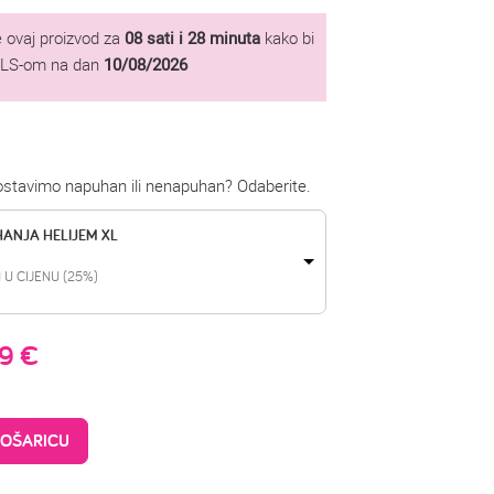
 ovaj proizvod za
08 sati i 28 minuta
kako bi
GLS-om na dan
10/08/2026
dostavimo napuhan ili nenapuhan? Odaberite.
HANJA HELIJEM XL
 U CIJENU (25%)
99
€
KOŠARICU