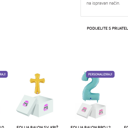
na ispravan način.
PODIJELITE S PRIJATEL
RAJ!
PERSONALIZIRAJ!
 0
FOLIJA BALON SV. KRIŽ
FOLIJA BALON BROJ 2
F