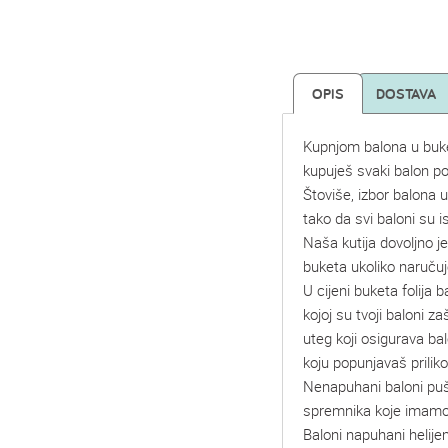
OPIS
DOSTAVA
Kupnjom balona u buk
kupuješ svaki balon p
Štoviše, izbor balona 
tako da svi baloni su is
Naša kutija dovoljno je
buketa ukoliko naruču
U cijeni buketa folija b
kojoj su tvoji baloni za
uteg koji osigurava ba
koju popunjavaš prilik
Nenapuhani baloni pušu 
spremnika koje imamo
Baloni napuhani helije