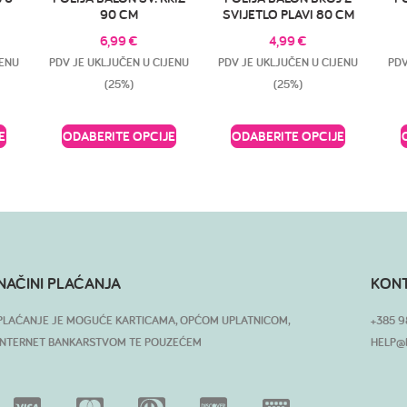
90 CM
SVIJETLO PLAVI 80 CM
6,99
€
4,99
€
JENU
PDV JE UKLJUČEN U CIJENU
PDV JE UKLJUČEN U CIJENU
PDV
(25%)
(25%)
E
ODABERITE OPCIJE
ODABERITE OPCIJE
NAČINI PLAĆANJA
KON
PLAĆANJE JE MOGUĆE KARTICAMA, OPĆOM UPLATNICOM,
+385 9
INTERNET BANKARSTVOM TE POUZEĆEM
HELP@