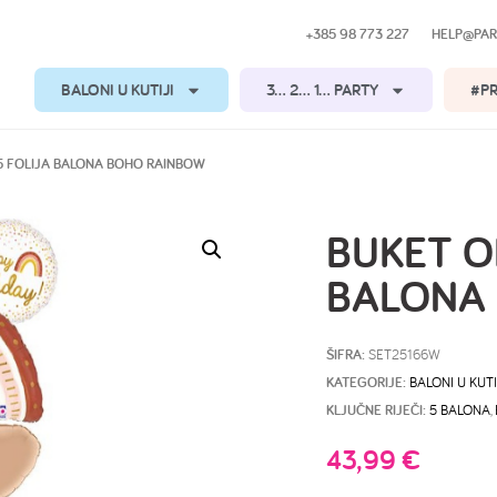
+385 98 773 227
HELP@PAR
BALONI U KUTIJI
3… 2… 1… PARTY
#P
5 FOLIJA BALONA BOHO RAINBOW
BUKET O
BALONA
ŠIFRA:
SET25166W
KATEGORIJE:
BALONI U KUTI
KLJUČNE RIJEČI:
5 BALONA
,
43,99
€