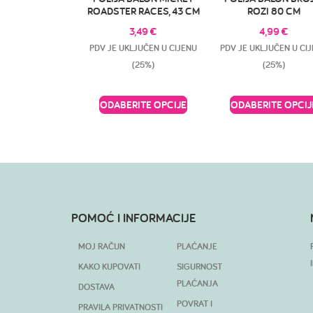
ROADSTER RACES, 43 CM
ROZI 80 CM
3,49
€
4,99
€
PDV JE UKLJUČEN U CIJENU
PDV JE UKLJUČEN U CI
(25%)
(25%)
ODABERITE OPCIJE
ODABERITE OPCIJ
POMOĆ I INFORMACIJE
MOJ RAČUN
PLAĆANJE
KAKO KUPOVATI
SIGURNOST
PLAĆANJA
DOSTAVA
POVRAT I
PRAVILA PRIVATNOSTI