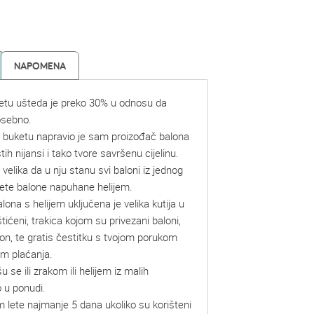
NAPOMENA
etu ušteda je preko 30% u odnosu da
osebno.
u buketu napravio je sam proizođač balona
tih nijansi i tako tvore savršenu cijelinu.
 velika da u nju stanu svi baloni iz jednog
jete balone napuhane helijem.
alona s helijem uključena je velika kutija u
štićeni, trakica kojom su privezani baloni,
lon, te gratis čestitku s tvojom porukom
om plaćanja.
se ili zrakom ili helijem iz malih
 u ponudi.
m lete najmanje 5 dana ukoliko su korišteni