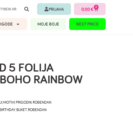
0
PRIJAVA
0,00
€
TYBOX.HR
RIGODE
MOJE BOJE
BEST PRICE
D 5 FOLIJA
 BOHO RAINBOW
JI
,
MOTIVI
,
PRIGODNI
,
ROĐENDAN
BIRTHDAY
,
BUKET
,
ROĐENDAN