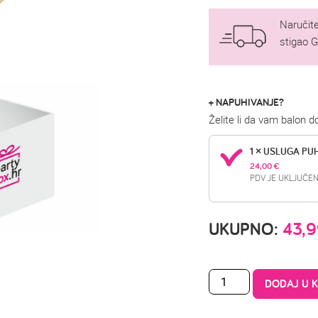
Naručite
stigao 
+ NAPUHIVANJE?
Želite li da vam balon 
1 × USLUGA PU
24,00 
€
PDV JE UKLJUČEN
UKUPNO:
43,
DODAJ U 