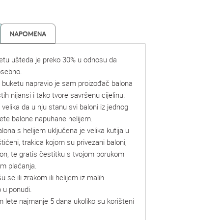
NAPOMENA
etu ušteda je preko 30% u odnosu da
osebno.
u buketu napravio je sam proizođač balona
tih nijansi i tako tvore savršenu cijelinu.
 velika da u nju stanu svi baloni iz jednog
jete balone napuhane helijem.
alona s helijem uključena je velika kutija u
štićeni, trakica kojom su privezani baloni,
lon, te gratis čestitku s tvojom porukom
om plaćanja.
se ili zrakom ili helijem iz malih
 u ponudi.
m lete najmanje 5 dana ukoliko su korišteni