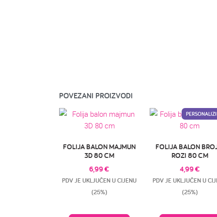
POVEZANI PROIZVODI
PERSONALIZI
FOLIJA BALON MAJMUN
FOLIJA BALON BROJ
3D 80 CM
ROZI 80 CM
6,99
€
4,99
€
PDV JE UKLJUČEN U CIJENU
PDV JE UKLJUČEN U CI
(25%)
(25%)