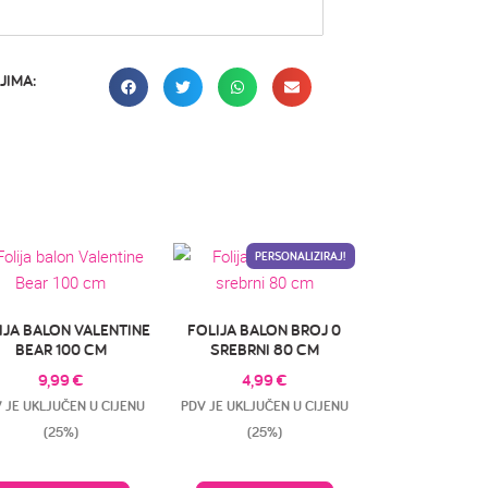
JIMA:
PERSONALIZIRAJ!
IJA BALON VALENTINE
FOLIJA BALON BROJ 0
BEAR 100 CM
SREBRNI 80 CM
9,99
€
4,99
€
 JE UKLJUČEN U CIJENU
PDV JE UKLJUČEN U CIJENU
(25%)
(25%)