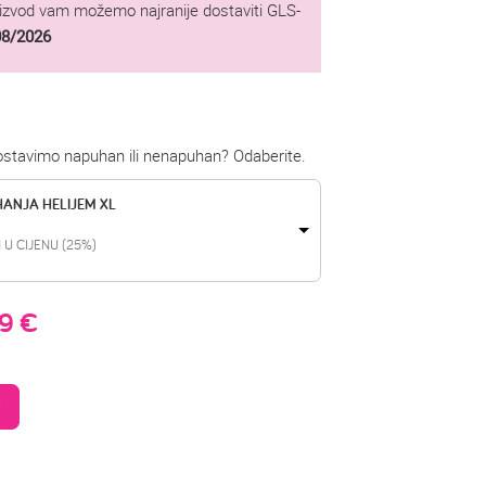
oizvod vam možemo najranije dostaviti GLS-
08/2026
dostavimo napuhan ili nenapuhan? Odaberite.
HANJA HELIJEM XL
 U CIJENU (25%)
99
€
U