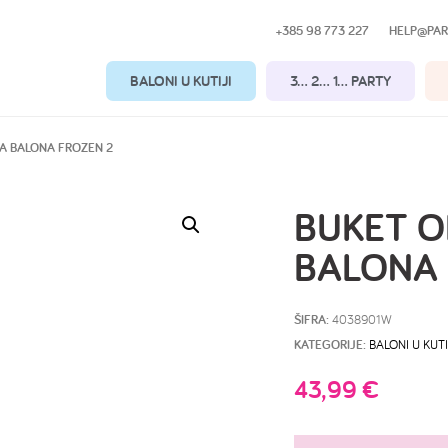
+385 98 773 227
HELP@PAR
BALONI U KUTIJI
3… 2… 1… PARTY
JA BALONA FROZEN 2
BUKET O
BALONA 
ŠIFRA:
4038901W
KATEGORIJE:
BALONI U KUTI
43,99
€