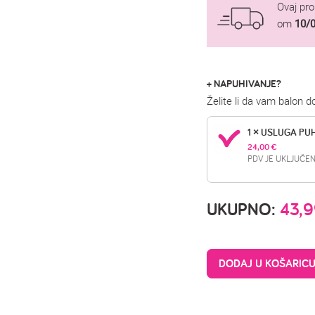
Ovaj pr
om
10/
+ NAPUHIVANJE?
Želite li da vam balon 
1 × USLUGA PU
24,00 
€
PDV JE UKLJUČEN
UKUPNO:
43,
DODAJ U KOŠARIC