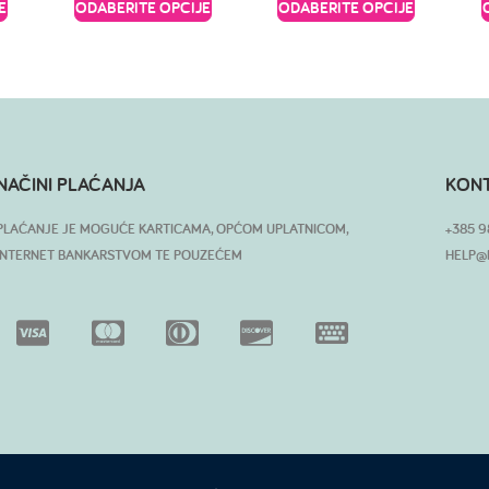
E
ODABERITE OPCIJE
ODABERITE OPCIJE
NAČINI PLAĆANJA
KON
PLAĆANJE JE MOGUĆE KARTICAMA, OPĆOM UPLATNICOM,
+385 9
INTERNET BANKARSTVOM TE POUZEĆEM
HELP@