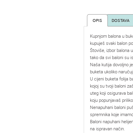
OPIS
DOSTAVA
Kupnjom balona u buk
kupuješ svaki balon p
Štoviše, izbor balona 
tako da svi baloni su is
Naša kutija dovoljno je
buketa ukoliko naruču
U cijeni buketa folija b
kojoj su tvoji baloni za
uteg koji osigurava ba
koju popunjavaš prilik
Nenapuhani baloni pušu 
spremnika koje imamo
Baloni napuhani helije
na ispravan način.