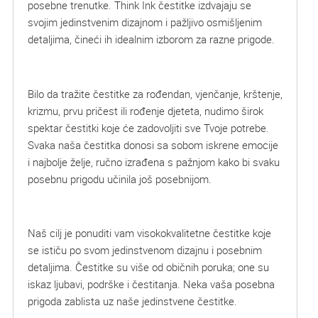
posebne trenutke. Think Ink čestitke izdvajaju se
svojim jedinstvenim dizajnom i pažljivo osmišljenim
detaljima, čineći ih idealnim izborom za razne prigode.
Bilo da tražite čestitke za rođendan, vjenčanje, krštenje,
krizmu, prvu pričest ili rođenje djeteta, nudimo širok
spektar čestitki koje će zadovoljiti sve Tvoje potrebe.
Svaka naša čestitka donosi sa sobom iskrene emocije
i najbolje želje, ručno izrađena s pažnjom kako bi svaku
posebnu prigodu učinila još posebnijom.
Naš cilj je ponuditi vam visokokvalitetne čestitke koje
se ističu po svom jedinstvenom dizajnu i posebnim
detaljima. Čestitke su više od običnih poruka; one su
iskaz ljubavi, podrške i čestitanja. Neka vaša posebna
prigoda zablista uz naše jedinstvene čestitke.