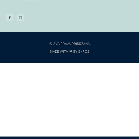
© SVA PRAVA PRIDRŽANA
MADE WITH ❤ BY SKROZ