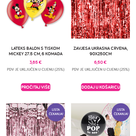
LATEKS BALON S TISKOM
ZAVJESA UKRASNA CRVENA,
MICKEY 27.5 CM, 6 KOMADA
90X250CM
3,85
€
6,50
€
PDV JE UKLJUČEN U CIJENU (25%)
PDV JE UKLJUČEN U CIJENU (25%)
PROČITAJ VIŠE
DODAJ U KOŠARICU
LISTA
LISTA
ČEKANJA!
ČEKANJA!