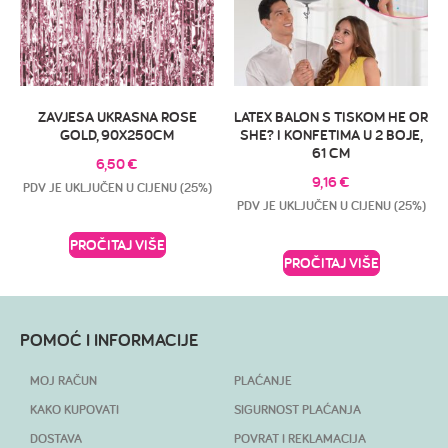
ZAVJESA UKRASNA ROSE
LATEX BALON S TISKOM HE OR
GOLD, 90X250CM
SHE? I KONFETIMA U 2 BOJE,
61 CM
6,50
€
9,16
€
PDV JE UKLJUČEN U CIJENU (25%)
PDV JE UKLJUČEN U CIJENU (25%)
PROČITAJ VIŠE
PROČITAJ VIŠE
POMOĆ I INFORMACIJE
MOJ RAČUN
PLAĆANJE
KAKO KUPOVATI
SIGURNOST PLAĆANJA
DOSTAVA
POVRAT I REKLAMACIJA