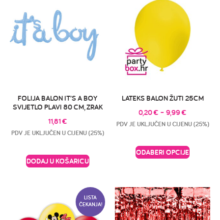
FOLIJA BALON IT’S A BOY
LATEKS BALON ŽUTI 25CM
SVIJETLO PLAVI 80 CM, ZRAK
0,20
€
–
9,99
€
11,81
€
PDV JE UKLJUČEN U CIJENU (25%)
PDV JE UKLJUČEN U CIJENU (25%)
ODABERI OPCIJE
DODAJ U KOŠARICU
LISTA
ČEKANJA!