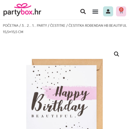
0
POČETNA
/
3… 2… 1… PARTY
/
ČESTITKE
/ ČESTITKA ROĐENDAN HB BEAUTIFUL
15,5×15,5 CM