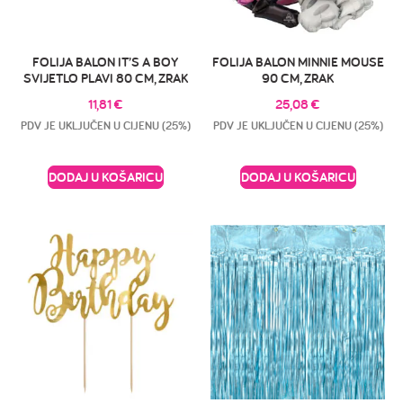
FOLIJA BALON IT’S A BOY
FOLIJA BALON MINNIE MOUSE
SVIJETLO PLAVI 80 CM, ZRAK
90 CM, ZRAK
11,81
€
25,08
€
PDV JE UKLJUČEN U CIJENU (25%)
PDV JE UKLJUČEN U CIJENU (25%)
DODAJ U KOŠARICU
DODAJ U KOŠARICU