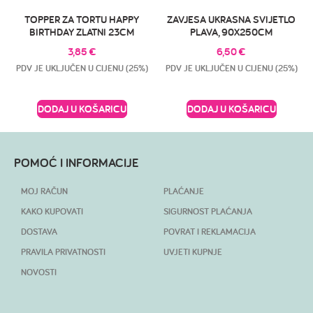
TOPPER ZA TORTU HAPPY
ZAVJESA UKRASNA SVIJETLO
BIRTHDAY ZLATNI 23CM
PLAVA, 90X250CM
3,85
€
6,50
€
PDV JE UKLJUČEN U CIJENU (25%)
PDV JE UKLJUČEN U CIJENU (25%)
DODAJ U KOŠARICU
DODAJ U KOŠARICU
POMOĆ I INFORMACIJE
MOJ RAČUN
PLAĆANJE
KAKO KUPOVATI
SIGURNOST PLAĆANJA
DOSTAVA
POVRAT I REKLAMACIJA
PRAVILA PRIVATNOSTI
UVJETI KUPNJE
NOVOSTI