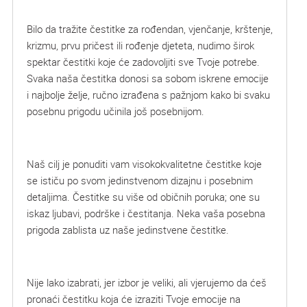
Bilo da tražite čestitke za rođendan, vjenčanje, krštenje,
krizmu, prvu pričest ili rođenje djeteta, nudimo širok
spektar čestitki koje će zadovoljiti sve Tvoje potrebe.
Svaka naša čestitka donosi sa sobom iskrene emocije
i najbolje želje, ručno izrađena s pažnjom kako bi svaku
posebnu prigodu učinila još posebnijom.
Naš cilj je ponuditi vam visokokvalitetne čestitke koje
se ističu po svom jedinstvenom dizajnu i posebnim
detaljima. Čestitke su više od običnih poruka; one su
iskaz ljubavi, podrške i čestitanja. Neka vaša posebna
prigoda zablista uz naše jedinstvene čestitke.
Nije lako izabrati, jer izbor je veliki, ali vjerujemo da ćeš
pronaći čestitku koja će izraziti Tvoje emocije na