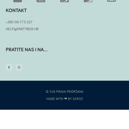
KONTAKT
+385 98 773 227
HELP@PARTYBOX.HR
PRATITE NAS I NA...
© SVA PRAVA PRIDRŽANA
MADE WITH ❤ BY SKROZ