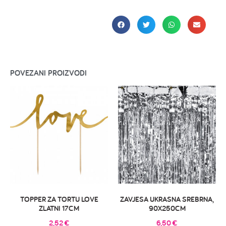
POVEZANI PROIZVODI
TOPPER ZA TORTU LOVE
ZAVJESA UKRASNA SREBRNA,
ZLATNI 17CM
90X250CM
2,52
€
6,50
€