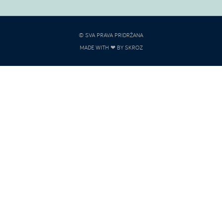
© SVA PRAVA PRIDRŽANA
MADE WITH ❤ BY SKROZ