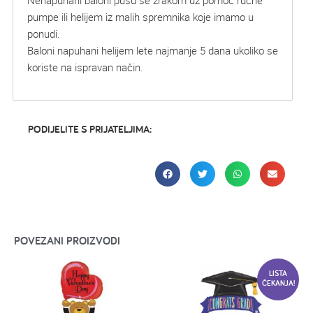
Nenapuhani baloni pušu se zrakom uz pomoć ručne
pumpe ili helijem iz malih spremnika koje imamo u
ponudi.
Baloni napuhani helijem lete najmanje 5 dana ukoliko se
koriste na ispravan način.
PODIJELITE S PRIJATELJIMA:
POVEZANI PROIZVODI
LISTA
ČEKANJA!