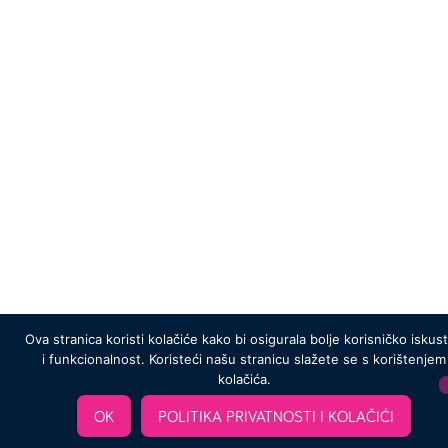
Ova stranica koristi kolačiće kako bi osigurala bolje korisničko iskus
i funkcionalnost. Koristeći našu stranicu slažete se s korištenjem
kolačića.
OK
POLITIKA PRIVATNOSTI I KOLAČIĆI