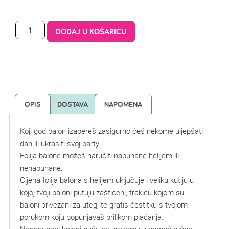
DODAJ U KOŠARICU
OPIS
DOSTAVA
NAPOMENA
Koji god balon izabereš zasigurno ćeš nekome uljepšati
dan ili ukrasiti svoj party.
Folija balone možeš naručiti napuhane helijem ili
nenapuhane.
Cijena folija balona s helijem uključuje i veliku kutiju u
kojoj tvoji baloni putuju zaštićeni, trakicu kojom su
baloni privezani za uteg, te gratis čestitku s tvojom
porukom koju popunjavaš prilikom plaćanja.