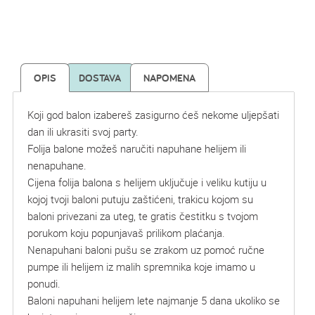
OPIS
DOSTAVA
NAPOMENA
Koji god balon izabereš zasigurno ćeš nekome uljepšati
dan ili ukrasiti svoj party.
Folija balone možeš naručiti napuhane helijem ili
nenapuhane.
Cijena folija balona s helijem uključuje i veliku kutiju u
kojoj tvoji baloni putuju zaštićeni, trakicu kojom su
baloni privezani za uteg, te gratis čestitku s tvojom
porukom koju popunjavaš prilikom plaćanja.
Nenapuhani baloni pušu se zrakom uz pomoć ručne
pumpe ili helijem iz malih spremnika koje imamo u
ponudi.
Baloni napuhani helijem lete najmanje 5 dana ukoliko se