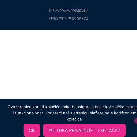
© SVA PRAVA PRIDRŽANA
MADE WITH ❤ BY SKROZ
Ova stranica koristi kolačiće kako bi osigurala bolje korisničko iskus
i funkcionalnost. Koristeći našu stranicu slažete se s korištenjem
kolačića.
OK
POLITIKA PRIVATNOSTI I KOLAČIĆI