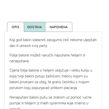
OPIS
DOSTAVA
NAPOMENA
Koji god balon izabereš zasigurno ćeš nekome uljepšati
dan ili ukrasiti svoj party.
Folija balone možeš naručiti napuhane helijem ili
nenapuhane.
Cijena folija balona s helijem uključuje i veliku kutiju u
kojoj tvoji baloni putuju zaštićeni, trakicu kojom su
baloni privezani za uteg, te gratis čestitku s tvojom
porukom koju popunjavaš prilikom plaćanja.
Nenapuhani baloni pušu se zrakom uz pomoć ručne
pumpe ili helijem iz malih spremnika koje imamo u
ponudi.