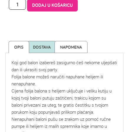
DODAJ U KOŠARICU
OPIS
DOSTAVA
NAPOMENA
Koji god balon izabereš zasigurno ćeš nekome uljepšati
dan ili ukrasiti svoj party.
Folija balone možeš naručiti napuhane helijem ili
nenapuhane.
Cijena folija balona s helijem uključuje i veliku kutiju u
kojoj tvoji baloni putuju zaštićeni, trakicu kojom su
baloni privezani za uteg, te gratis čestitku s tvojom
porukom koju popunjavaš prilikom plaćanja.
Nenapuhani baloni pušu se zrakom uz pomoć ručne
pumpe ili helijem iz malih spremnika koje imamo u