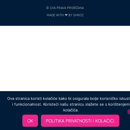
© SVA PRAVA PRIDRŽANA
MADE WITH ❤ BY SKROZ
Ova stranica koristi kolačiće kako bi osigurala bolje korisničko iskus
i funkcionalnost. Koristeći našu stranicu slažete se s korištenjem
kolačića.
OK
POLITIKA PRIVATNOSTI I KOLAČIĆI