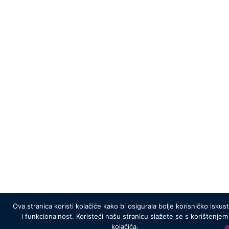
Ova stranica koristi kolačiće kako bi osigurala bolje korisničko iskus
i funkcionalnost. Koristeći našu stranicu slažete se s korištenjem
kolačića.