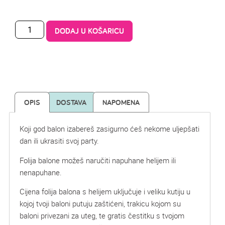
DODAJ U KOŠARICU
OPIS
DOSTAVA
NAPOMENA
Koji god balon izabereš zasigurno ćeš nekome uljepšati
dan ili ukrasiti svoj party.
Folija balone možeš naručiti napuhane helijem ili
nenapuhane.
Cijena folija balona s helijem uključuje i veliku kutiju u
kojoj tvoji baloni putuju zaštićeni, trakicu kojom su
baloni privezani za uteg, te gratis čestitku s tvojom