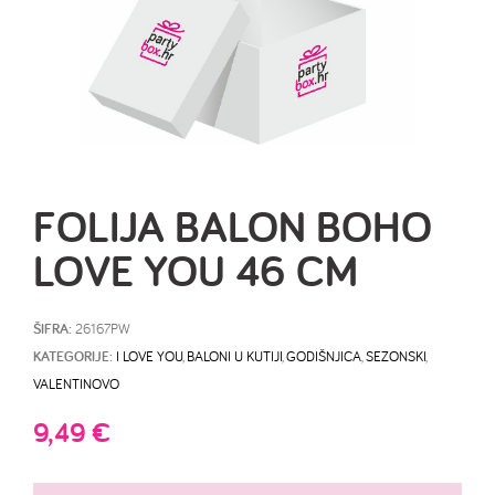
FOLIJA BALON BOHO
LOVE YOU 46 CM
ŠIFRA:
26167PW
KATEGORIJE:
I LOVE YOU
,
BALONI U KUTIJI
,
GODIŠNJICA
,
SEZONSKI
,
VALENTINOVO
9,49
€