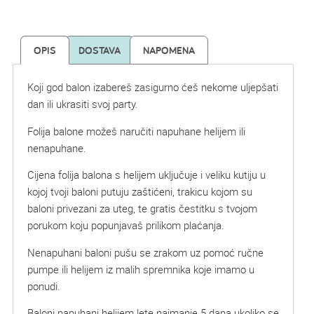
OPIS
DOSTAVA
NAPOMENA
Koji god balon izabereš zasigurno ćeš nekome uljepšati
dan ili ukrasiti svoj party.
Folija balone možeš naručiti napuhane helijem ili
nenapuhane.
Cijena folija balona s helijem uključuje i veliku kutiju u
kojoj tvoji baloni putuju zaštićeni, trakicu kojom su
baloni privezani za uteg, te gratis čestitku s tvojom
porukom koju popunjavaš prilikom plaćanja.
Nenapuhani baloni pušu se zrakom uz pomoć ručne
pumpe ili helijem iz malih spremnika koje imamo u
ponudi.
Baloni napuhani helijem lete najmanje 5 dana ukoliko se