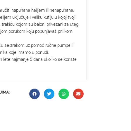
ručiti napuhane helijem ili nenapuhane.
lijem uključuje i veliku kutiju u kojoj tvoji
, trakicu kojom su baloni privezani za uteg,
vojom porukom koju popunjavaš prilikom
šu se zrakom uz pomoć ručne pumpe ili
mnika koje imamo u ponudi.
m lete najmanje 5 dana ukoliko se koriste
JIMA: