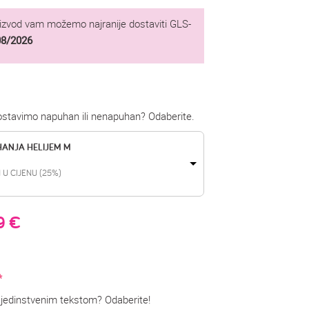
oizvod vam možemo najranije dostaviti GLS-
08/2026
dostavimo napuhan ili nenapuhan? Odaberite.
HANJA HELIJEM M
 U CIJENU (25%)
99
€
*
on jedinstvenim tekstom? Odaberite!