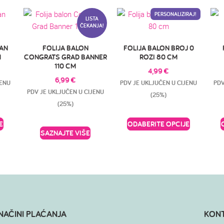
PERSONALIZIRAJ!
LISTA
ČEKANJA!
TAN
FOLIJA BALON
FOLIJA BALON BROJ 0
M
CONGRATS GRAD BANNER
ROZI 80 CM
110 CM
4,99
€
6,99
€
JENU
PDV JE UKLJUČEN U CIJENU
PDV
PDV JE UKLJUČEN U CIJENU
(25%)
(25%)
E
ODABERITE OPCIJE
SAZNAJTE VIŠE
NAČINI PLAĆANJA
KON