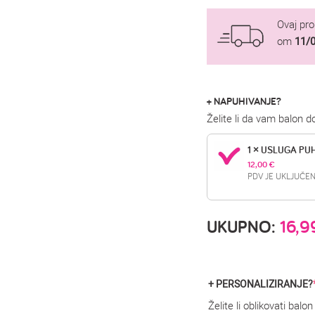
Ovaj pr
om
11/
+ NAPUHIVANJE?
Želite li da vam balon 
1 × USLUGA PU
12,00 
€
PDV JE UKLJUČEN
UKUPNO:
16,
+ PERSONALIZIRANJE?
Želite li oblikovati bal