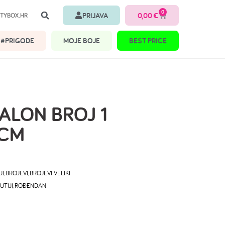
0
PRIJAVA
0,00
€
TYBOX.HR
#PRIGODE
MOJE BOJE
BEST PRICE
BALON BROJ 1
 CM
JI
,
BROJEVI
,
BROJEVI VELIKI
UTIJI
,
ROĐENDAN