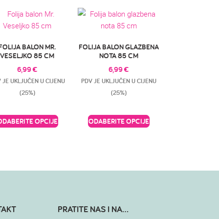
FOLIJA BALON MR.
FOLIJA BALON GLAZBENA
VESELJKO 85 CM
NOTA 85 CM
6,99
€
6,99
€
 JE UKLJUČEN U CIJENU
PDV JE UKLJUČEN U CIJENU
(25%)
(25%)
ODABERITE OPCIJE
ODABERITE OPCIJE
TAKT
PRATITE NAS I NA...