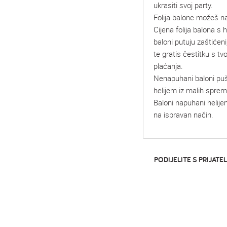
ukrasiti svoj party.
Folija balone možeš na
Cijena folija balona s he
baloni putuju zaštićeni
te gratis čestitku s t
plaćanja.
Nenapuhani baloni pu
helijem iz malih spre
Baloni napuhani helije
na ispravan način.
PODIJELITE S PRIJATEL