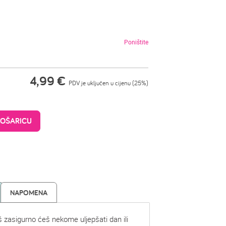
Poništite
4,99
€
PDV je uključen u cijenu (25%)
KOŠARICU
NAPOMENA
š zasigurno ćeš nekome uljepšati dan ili