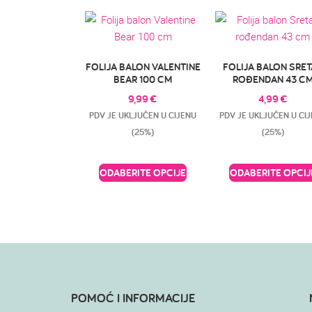
FOLIJA BALON VALENTINE
FOLIJA BALON SRE
BEAR 100 CM
ROĐENDAN 43 C
9,99
€
4,99
€
PDV JE UKLJUČEN U CIJENU
PDV JE UKLJUČEN U CI
(25%)
(25%)
ODABERITE OPCIJE
ODABERITE OPCIJ
POMOĆ I INFORMACIJE