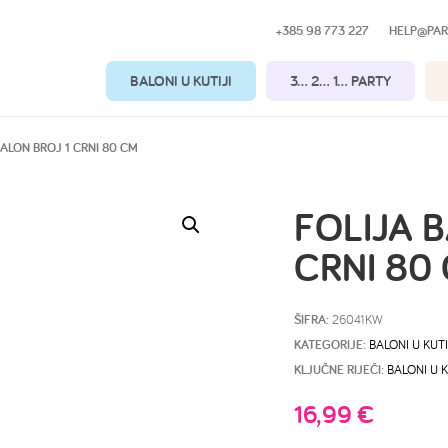
+385 98 773 227
HELP@PAR
BALONI U KUTIJI
3… 2… 1… PARTY
BALON BROJ 1 CRNI 80 CM
FOLIJA 
CRNI 80
ŠIFRA:
26041KW
KATEGORIJE:
BALONI U KUTI
KLJUČNE RIJEČI:
BALONI U K
16,99
€