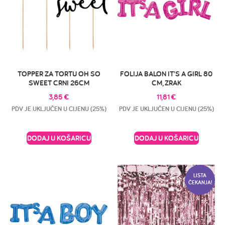
TOPPER ZA TORTU OH SO
FOLIJA BALON IT’S A GIRL 80
SWEET CRNI 26CM
CM, ZRAK
3,85
€
11,81
€
PDV JE UKLJUČEN U CIJENU (25%)
PDV JE UKLJUČEN U CIJENU (25%)
DODAJ U KOŠARICU
DODAJ U KOŠARICU
LISTA
ČEKANJA!