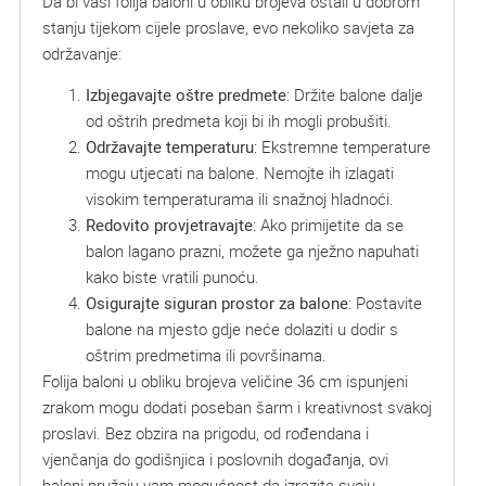
Da bi vaši folija baloni u obliku brojeva ostali u dobrom
stanju tijekom cijele proslave, evo nekoliko savjeta za
održavanje:
Izbjegavajte oštre predmete
: Držite balone dalje
od oštrih predmeta koji bi ih mogli probušiti.
Održavajte temperaturu
: Ekstremne temperature
mogu utjecati na balone. Nemojte ih izlagati
visokim temperaturama ili snažnoj hladnoći.
Redovito provjetravajte
: Ako primijetite da se
balon lagano prazni, možete ga nježno napuhati
kako biste vratili punoću.
Osigurajte siguran prostor za balone
: Postavite
balone na mjesto gdje neće dolaziti u dodir s
oštrim predmetima ili površinama.
Folija baloni u obliku brojeva veličine 36 cm ispunjeni
zrakom mogu dodati poseban šarm i kreativnost svakoj
proslavi. Bez obzira na prigodu, od rođendana i
vjenčanja do godišnjica i poslovnih događanja, ovi
baloni pružaju vam mogućnost da izrazite svoju