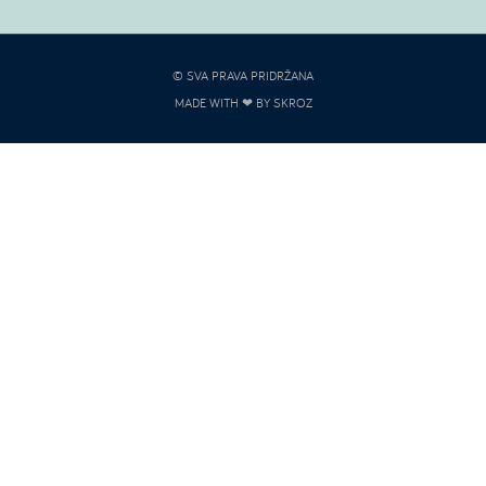
© SVA PRAVA PRIDRŽANA
MADE WITH ❤ BY SKROZ