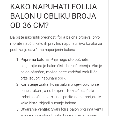
KAKO NAPUHATI FOLIJA
BALON U OBLIKU BROJA
OD 36 CM?
Da biste iskoristili prednosti folija balona brojeva, prvo
morate naučiti kako ih pravilno napuhati. Evo koraka za
postizanje savršeno napunjenih balona:
Priprema balona
: Prije nego što počnete,
osigurajte da je balon čist i bez oštećenja. Ako je
balon oštećen, možda neće zadržati zrak ili će
brže izgubiti napuhani oblik.
Korištenje zraka
: Folija baloni brojevi obično se
pune zrakom, a ne helijem. To znači da ćete
trebati običnu slamku, ali pazite da ne pretjerate
kako biste izbjegli pucanje balona.
Otvaranje ventila
: Svaki folija balon broj ima ventil
koji se mora otvoriti kako bi se u njega mogao