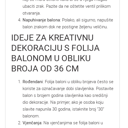
ubaciti zrak. Pazite da ne oštetite ventil prilikom
otvaranja.
Napuhivanje balona
: Polako, ali sigurno, napušite
balon zrakom dok ne postigne željenu veličinu.
IDEJE ZA KREATIVNU
DEKORACIJU S FOLIJA
BALONOM U OBLIKU
BROJA OD 36 CM
Rođendani
: Folija baloni u obliku brojeva često se
koriste za označavanje dobi slavljenika. Postavite
balon s brojem godina slavljenika kao središnji
dio dekoracije. Na primjer, ako je osoba koju
slavite napunila 30 godina, istaknite broj “30”
balonom.
Vjenčanja
: Na vjenčanjima se folija baloni u