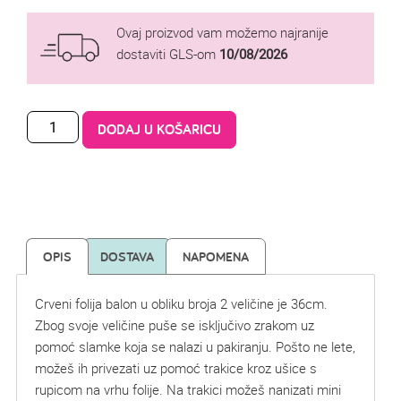
Ovaj proizvod vam možemo najranije
dostaviti GLS-om
10/08/2026
DODAJ U KOŠARICU
OPIS
DOSTAVA
NAPOMENA
Crveni folija balon u obliku broja 2 veličine je 36cm.
Zbog svoje veličine puše se isključivo zrakom uz
pomoć slamke koja se nalazi u pakiranju. Pošto ne lete,
možeš ih privezati uz pomoć trakice kroz ušice s
rupicom na vrhu folije. Na trakici možeš nanizati mini