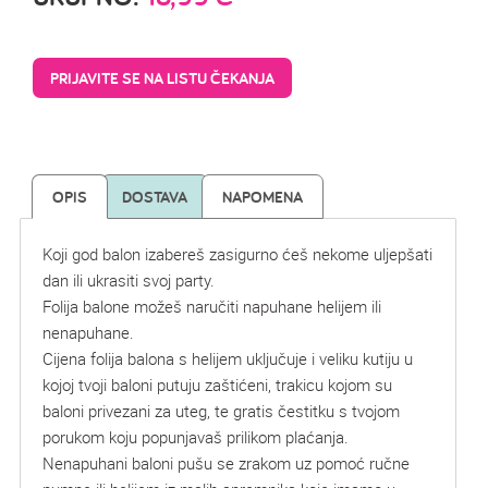
PRIJAVITE SE NA LISTU ČEKANJA
OPIS
DOSTAVA
NAPOMENA
Koji god balon izabereš zasigurno ćeš nekome uljepšati
dan ili ukrasiti svoj party.
Folija balone možeš naručiti napuhane helijem ili
nenapuhane.
Cijena folija balona s helijem uključuje i veliku kutiju u
kojoj tvoji baloni putuju zaštićeni, trakicu kojom su
baloni privezani za uteg, te gratis čestitku s tvojom
porukom koju popunjavaš prilikom plaćanja.
Nenapuhani baloni pušu se zrakom uz pomoć ručne