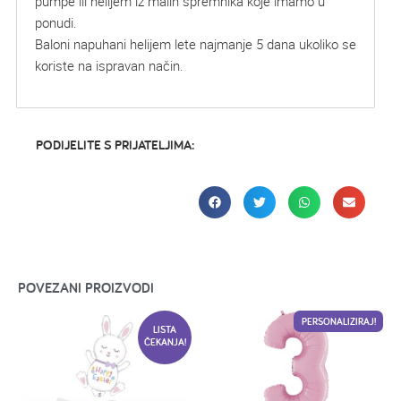
pumpe ili helijem iz malih spremnika koje imamo u
ponudi.
Baloni napuhani helijem lete najmanje 5 dana ukoliko se
koriste na ispravan način.
PODIJELITE S PRIJATELJIMA:
POVEZANI PROIZVODI
PERSONALIZIRAJ!
LISTA
ČEKANJA!