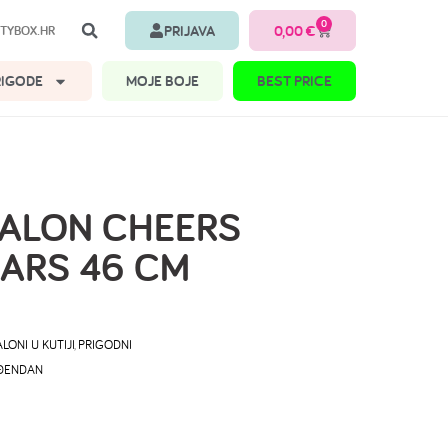
0
PRIJAVA
0,00
€
TYBOX.HR
RIGODE
MOJE BOJE
BEST PRICE
BALON CHEERS
EARS 46 CM
LONI U KUTIJI
,
PRIGODNI
ĐENDAN