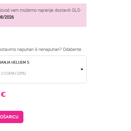
oizvod vam možemo najranije dostaviti GLS-
08/2026
dostavimo napuhan ili nenapuhan? Odaberite.
HANJA HELIJEM S
 U CIJENU (25%)
9
€
KOŠARICU