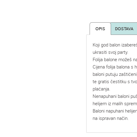
OPIS
DOSTAVA
Koji god balon izabere
ukrasiti svoj party.
Folija balone možeš na
Cijena folija balona s he
baloni putuju zaštićeni
te gratis čestitku s t
plaćanja.
Nenapuhani baloni pu
helijem iz malih spre
Baloni napuhani helije
na ispravan način.