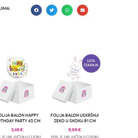
JIMA:
LISTA
ČEKANJA!
OLIJA BALON HAPPY
FOLIJA BALON USKRŠNJI
RTHDAY PARTY 43 CM
ZEKO U SKOKU 81 CM
3,49
€
6,99
€
 JE UKLJUČEN U CIJENU
PDV JE UKLJUČEN U CIJENU