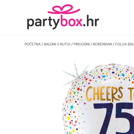
POČETNA
/
BALONI U KUTIJI
/
PRIGODNI
/
ROĐENDAN
/ FOLIJA BA