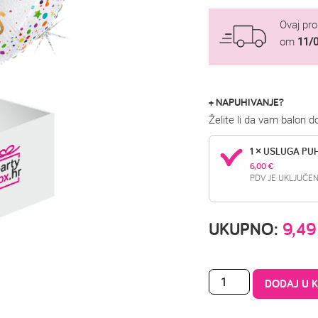
Ovaj pr
om
11/
+ NAPUHIVANJE?
Želite li da vam balon 
1 × USLUGA PU
6,00 
€
PDV JE UKLJUČEN
UKUPNO:
9,4
DODAJ U 