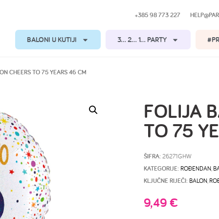
+385 98 773 227
HELP@PAR
BALONI U KUTIJI
3… 2… 1… PARTY
#P
LON CHEERS TO 75 YEARS 46 CM
FOLIJA 
TO 75 Y
ŠIFRA:
26271GHW
KATEGORIJE:
ROĐENDAN
,
BA
KLJUČNE RIJEČI:
BALON
,
RO
9,49
€