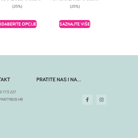
(25%)
(25%)
ODABERITE OPCIJE
SAZNAJTE VIŠE
TAKT
PRATITE NAS I NA...
8 773 227
PARTYBOX.HR