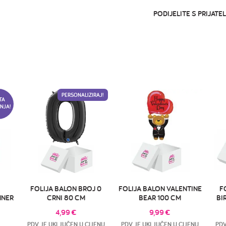
PODIJELITE S PRIJATEL
PERSONALIZIRAJ!
TA
NJA!
FOLIJA BALON BROJ 0
FOLIJA BALON VALENTINE
F
NNER
CRNI 80 CM
BEAR 100 CM
BI
4,99
€
9,99
€
PDV JE UKLJUČEN U CIJENU
PDV JE UKLJUČEN U CIJENU
PDV