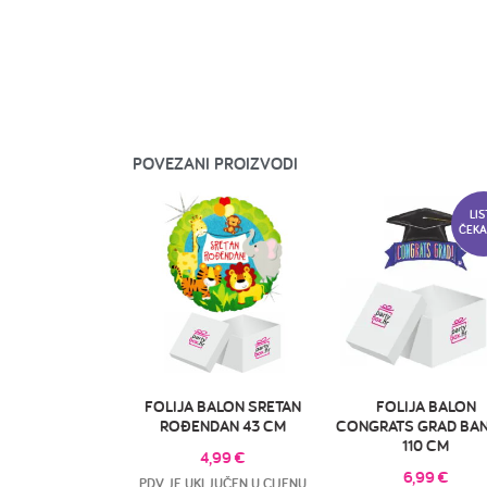
POVEZANI PROIZVODI
LIS
ČEKA
FOLIJA BALON SRETAN
FOLIJA BALON
ROĐENDAN 43 CM
CONGRATS GRAD BA
110 CM
4,99
€
6,99
€
PDV JE UKLJUČEN U CIJENU