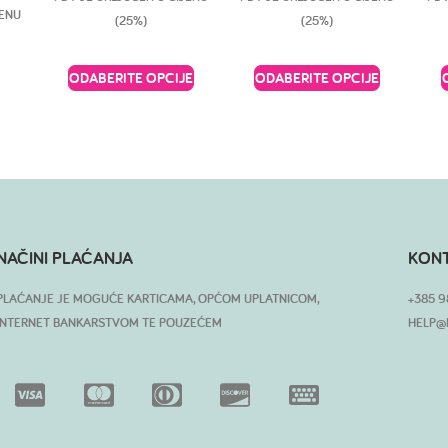
JENU
(25%)
(25%)
ODABERITE OPCIJE
ODABERITE OPCIJE
NAČINI PLAĆANJA
KON
PLAĆANJE JE MOGUĆE KARTICAMA, OPĆOM UPLATNICOM,
+385 9
INTERNET BANKARSTVOM TE POUZEĆEM
HELP@