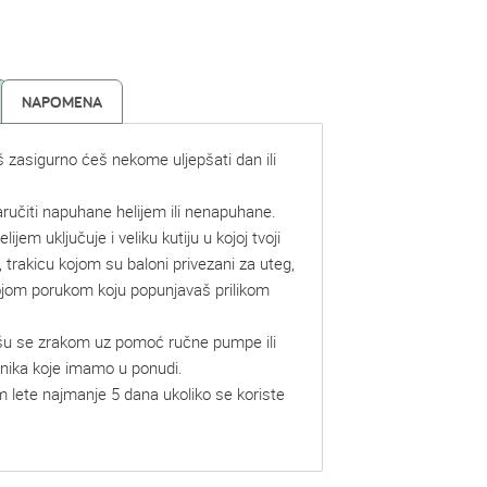
NAPOMENA
š zasigurno ćeš nekome uljepšati dan ili
ručiti napuhane helijem ili nenapuhane.
lijem uključuje i veliku kutiju u kojoj tvoji
, trakicu kojom su baloni privezani za uteg,
vojom porukom koju popunjavaš prilikom
šu se zrakom uz pomoć ručne pumpe ili
mnika koje imamo u ponudi.
m lete najmanje 5 dana ukoliko se koriste