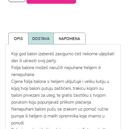
OPIS
DOSTAVA
NAPOMENA
Koji god balon izabereš zasigurno ćeš nekome uljepšati
dan ili ukrasiti svoj party.
Folija balone možeš naručiti napuhane helijem ili
nenapuhane.
Cijena folija balona s helijem uključuje i veliku kutiju u
kojoj tvoji baloni putuju zaštićeni, trakicu kojom su
baloni privezani za uteg, te gratis čestitku s tvojom
porukom koju popunjavaš prilikom plaćanja.
Nenapuhani baloni pušu se zrakom uz pomoć ručne
pumpe ili helijem iz malih spremnika koje imamo u
ponudi.