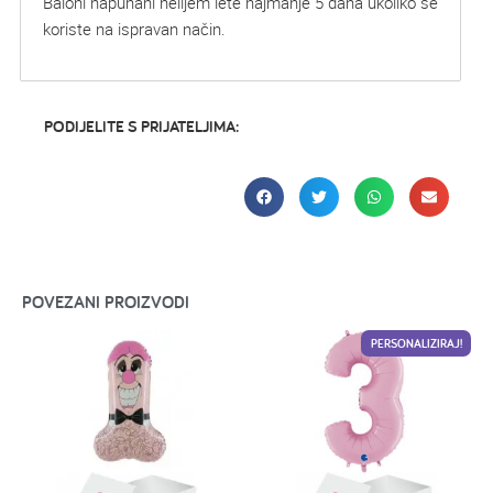
Baloni napuhani helijem lete najmanje 5 dana ukoliko se
koriste na ispravan način.
PODIJELITE S PRIJATELJIMA:
POVEZANI PROIZVODI
PERSONALIZIRAJ!