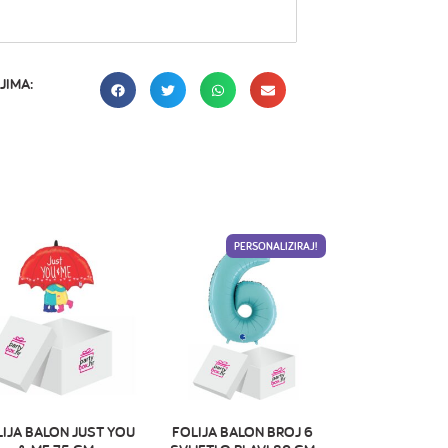
JIMA:
PERSONALIZIRAJ!
IJA BALON JUST YOU
FOLIJA BALON BROJ 6