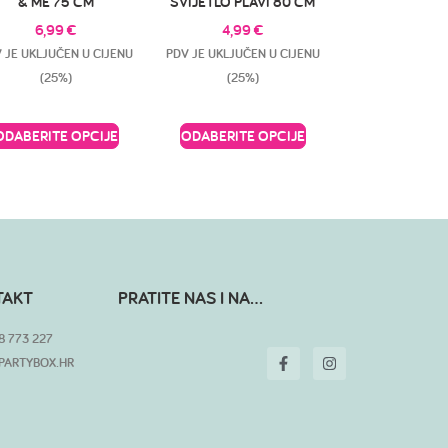
& ME 75 CM
SVIJETLO PLAVI 80 CM
6,99
€
4,99
€
 JE UKLJUČEN U CIJENU
PDV JE UKLJUČEN U CIJENU
(25%)
(25%)
ODABERITE OPCIJE
ODABERITE OPCIJE
TAKT
PRATITE NAS I NA...
8 773 227
PARTYBOX.HR