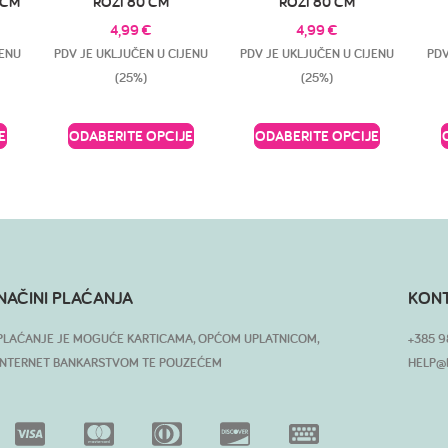
 CM
ROZI 80 CM
ROZI 80 CM
4,99
€
4,99
€
JENU
PDV JE UKLJUČEN U CIJENU
PDV JE UKLJUČEN U CIJENU
PDV
(25%)
(25%)
E
ODABERITE OPCIJE
ODABERITE OPCIJE
NAČINI PLAĆANJA
KON
PLAĆANJE JE MOGUĆE KARTICAMA, OPĆOM UPLATNICOM,
+385 9
INTERNET BANKARSTVOM TE POUZEĆEM
HELP@