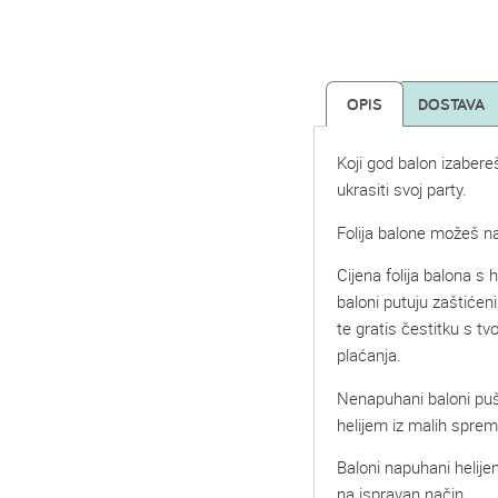
OPIS
DOSTAVA
Koji god balon izabere
ukrasiti svoj party.
Folija balone možeš na
Cijena folija balona s he
baloni putuju zaštićeni
te gratis čestitku s t
plaćanja.
Nenapuhani baloni pu
helijem iz malih spre
Baloni napuhani helije
na ispravan način.