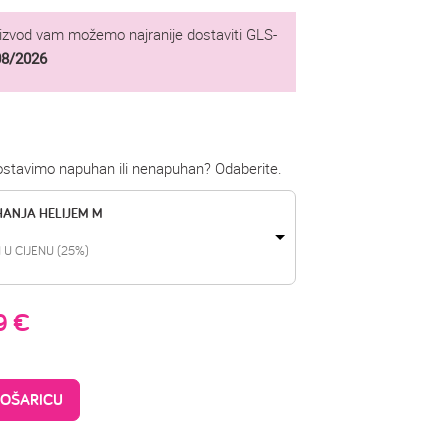
oizvod vam možemo najranije dostaviti GLS-
08/2026
dostavimo napuhan ili nenapuhan? Odaberite.
HANJA HELIJEM M
 U CIJENU (25%)
99
€
KOŠARICU