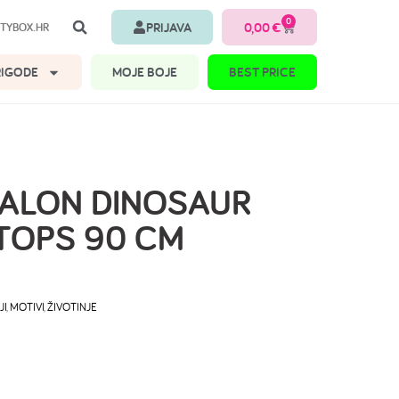
0
PRIJAVA
0,00
€
TYBOX.HR
RIGODE
MOJE BOJE
BEST PRICE
BALON DINOSAUR
TOPS 90 CM
JI
,
MOTIVI
,
ŽIVOTINJE