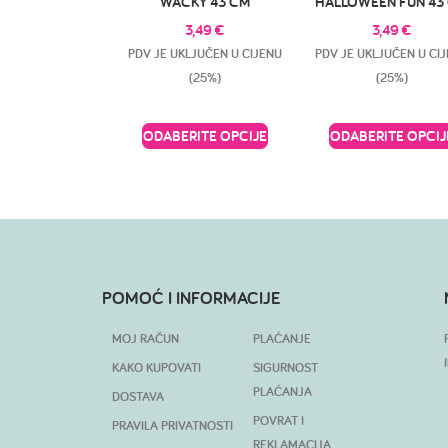
WACKY 43 CM
HALLOWEEN FUN 43
3,49
€
3,49
€
PDV JE UKLJUČEN U CIJENU
PDV JE UKLJUČEN U CI
(25%)
(25%)
ODABERITE OPCIJE
ODABERITE OPCIJ
POMOĆ I INFORMACIJE
MOJ RAČUN
PLAĆANJE
KAKO KUPOVATI
SIGURNOST
PLAĆANJA
DOSTAVA
POVRAT I
PRAVILA PRIVATNOSTI
REKLAMACIJA