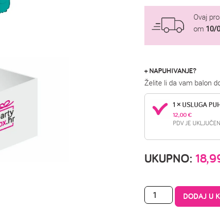
Ovaj pr
om
10/
+ NAPUHIVANJE?
Želite li da vam balon 
1 × USLUGA PU
12,00 
€
PDV JE UKLJUČEN
UKUPNO:
18,
DODAJ U 