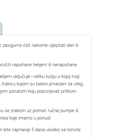
š zasigurno ćeš nekome uljepšati dan ili
ručiti napuhane helijem ili nenapuhane.
lijem uključuje i veliku kutiju u kojoj tvoji
, trakicu kojom su baloni privezani za uteg,
vojom porukom koju popunjavaš prilikom
šu se zrakom uz pomoć ručne pumpe ili
mnika koje imamo u ponudi.
m lete najmanje 5 dana ukoliko se koriste