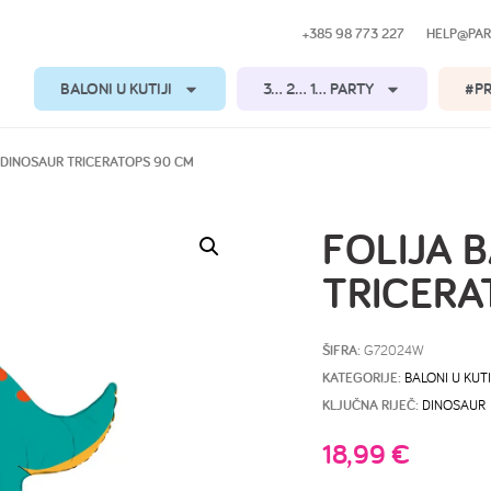
+385 98 773 227
HELP@PAR
BALONI U KUTIJI
3… 2… 1… PARTY
#P
 DINOSAUR TRICERATOPS 90 CM
FOLIJA 
TRICERA
ŠIFRA:
G72024W
KATEGORIJE:
BALONI U KUTI
KLJUČNA RIJEČ:
DINOSAUR
18,99
€