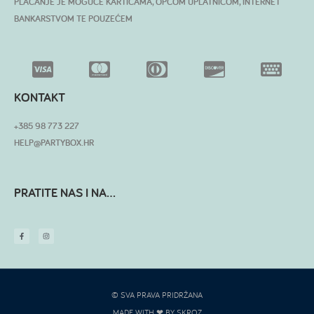
PLAĆANJE JE MOGUĆE KARTICAMA, OPĆOM UPLATNICOM, INTERNET
BANKARSTVOM TE POUZEĆEM
KONTAKT
+385 98 773 227
HELP@PARTYBOX.HR
PRATITE NAS I NA...
© SVA PRAVA PRIDRŽANA
MADE WITH ❤ BY SKROZ