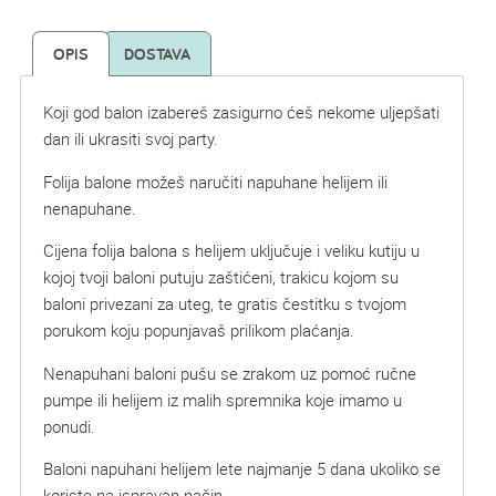
OPIS
DOSTAVA
Koji god balon izabereš zasigurno ćeš nekome uljepšati
dan ili ukrasiti svoj party.
Folija balone možeš naručiti napuhane helijem ili
nenapuhane.
Cijena folija balona s helijem uključuje i veliku kutiju u
kojoj tvoji baloni putuju zaštićeni, trakicu kojom su
baloni privezani za uteg, te gratis čestitku s tvojom
porukom koju popunjavaš prilikom plaćanja.
Nenapuhani baloni pušu se zrakom uz pomoć ručne
pumpe ili helijem iz malih spremnika koje imamo u
ponudi.
Baloni napuhani helijem lete najmanje 5 dana ukoliko se
koriste na ispravan način.