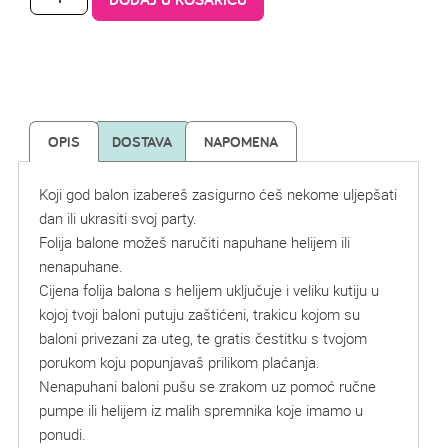
OPIS
DOSTAVA
NAPOMENA
Koji god balon izabereš zasigurno ćeš nekome uljepšati
dan ili ukrasiti svoj party.
Folija balone možeš naručiti napuhane helijem ili
nenapuhane.
Cijena folija balona s helijem uključuje i veliku kutiju u
kojoj tvoji baloni putuju zaštićeni, trakicu kojom su
baloni privezani za uteg, te gratis čestitku s tvojom
porukom koju popunjavaš prilikom plaćanja.
Nenapuhani baloni pušu se zrakom uz pomoć ručne
pumpe ili helijem iz malih spremnika koje imamo u
ponudi.