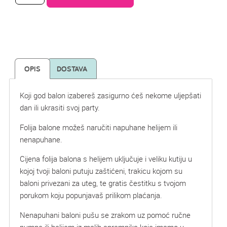
OPIS
DOSTAVA
Koji god balon izabereš zasigurno ćeš nekome uljepšati
dan ili ukrasiti svoj party.
Folija balone možeš naručiti napuhane helijem ili
nenapuhane.
Cijena folija balona s helijem uključuje i veliku kutiju u
kojoj tvoji baloni putuju zaštićeni, trakicu kojom su
baloni privezani za uteg, te gratis čestitku s tvojom
porukom koju popunjavaš prilikom plaćanja.
Nenapuhani baloni pušu se zrakom uz pomoć ručne
pumpe ili helijem iz malih spremnika koje imamo u