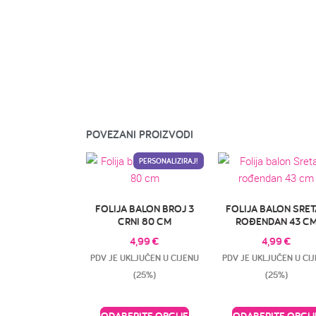
POVEZANI PROIZVODI
PERSONALIZIRAJ!
FOLIJA BALON BROJ 3
FOLIJA BALON SRE
CRNI 80 CM
ROĐENDAN 43 C
4,99
€
4,99
€
PDV JE UKLJUČEN U CIJENU
PDV JE UKLJUČEN U CI
(25%)
(25%)
ODABERITE OPCIJE
ODABERITE OPCIJ