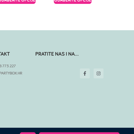
TAKT
PRATITE NAS I NA...
8 773 227
PARTYBOX.HR