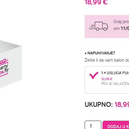
18,99
€
Ovaj pr
om
11/
+ NAPUHIVANJE?
Želite li da vam balon 
1 × USLUGA PU
12,00 
€
PDV JE UKLJUČEN
UKUPNO:
18,
DODAJ U 