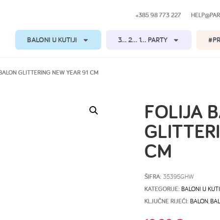
+385 98 773 227
HELP@PAR
BALONI U KUTIJI
3… 2… 1… PARTY
#P
 BALON GLITTERING NEW YEAR 91 CM
FOLIJA 
GLITTER
CM
ŠIFRA:
35395GHW
KATEGORIJE:
BALONI U KUTI
KLJUČNE RIJEČI:
BALON
,
BAL