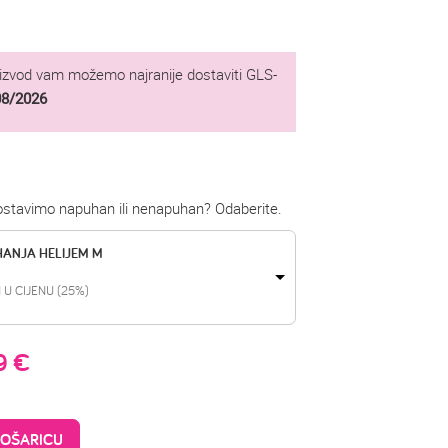
oizvod vam možemo najranije dostaviti GLS-
08/2026
dostavimo napuhan ili nenapuhan? Odaberite.
HANJA HELIJEM M
 U CIJENU (25%)
99
€
KOŠARICU