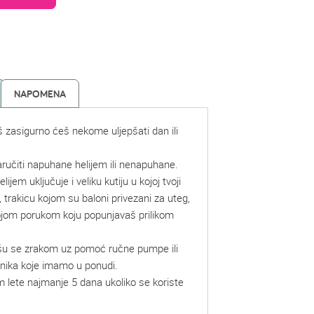
NAPOMENA
š zasigurno ćeš nekome uljepšati dan ili
ručiti napuhane helijem ili nenapuhane.
lijem uključuje i veliku kutiju u kojoj tvoji
, trakicu kojom su baloni privezani za uteg,
vojom porukom koju popunjavaš prilikom
šu se zrakom uz pomoć ručne pumpe ili
mnika koje imamo u ponudi.
m lete najmanje 5 dana ukoliko se koriste