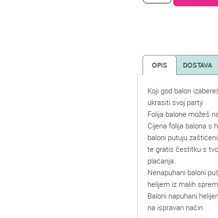
OPIS
DOSTAVA
Koji god balon izabere
ukrasiti svoj party.
Folija balone možeš na
Cijena folija balona s he
baloni putuju zaštićeni
te gratis čestitku s t
plaćanja.
Nenapuhani baloni pu
helijem iz malih spre
Baloni napuhani helije
na ispravan način.