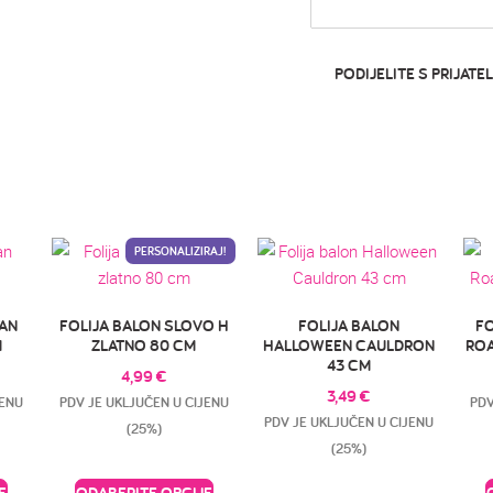
PODIJELITE S PRIJATEL
PERSONALIZIRAJ!
TAN
FOLIJA BALON SLOVO H
FOLIJA BALON
FO
M
ZLATNO 80 CM
HALLOWEEN CAULDRON
ROA
43 CM
4,99
€
3,49
€
JENU
PDV JE UKLJUČEN U CIJENU
PDV
PDV JE UKLJUČEN U CIJENU
(25%)
(25%)
E
ODABERITE OPCIJE