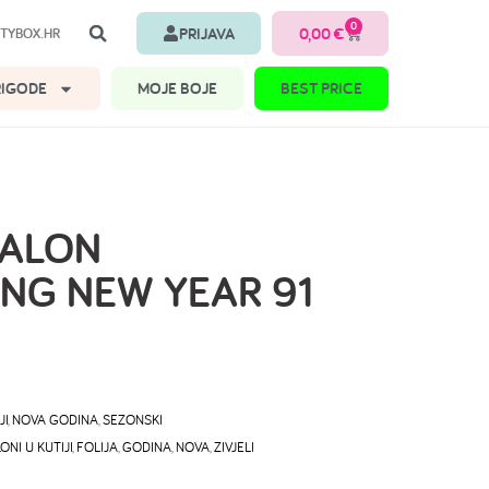
0
PRIJAVA
0,00
€
TYBOX.HR
RIGODE
MOJE BOJE
BEST PRICE
BALON
ING NEW YEAR 91
JI
,
NOVA GODINA
,
SEZONSKI
ONI U KUTIJI
,
FOLIJA
,
GODINA
,
NOVA
,
ZIVJELI