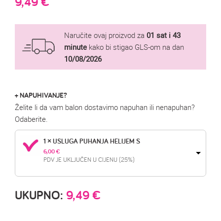
9,49
€
Naručite ovaj proizvod za
01 sat i 43
minute
kako bi stigao GLS-om na dan
10/08/2026
+ NAPUHIVANJE?
Želite li da vam balon dostavimo napuhan ili nenapuhan?
Odaberite.
1 × USLUGA PUHANJA HELIJEM S
6,00 
€
PDV JE UKLJUČEN U CIJENU (25%)
UKUPNO:
9,49
€