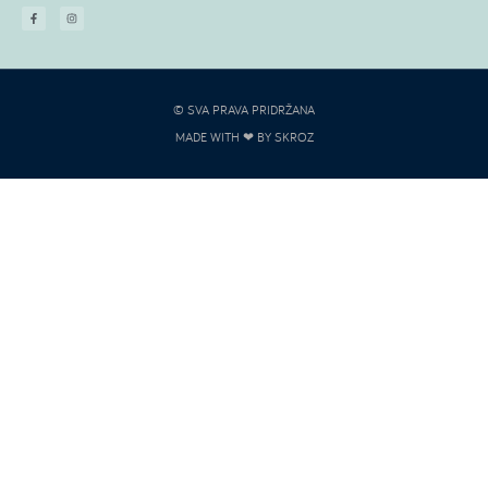
© SVA PRAVA PRIDRŽANA
MADE WITH ❤ BY SKROZ