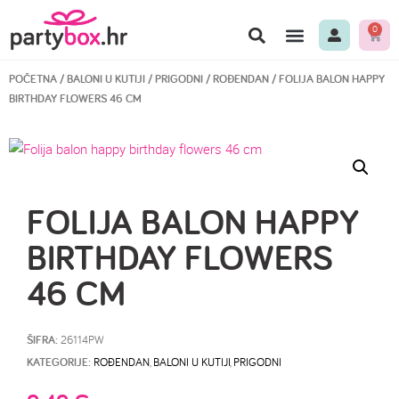
0
BALONI U KUTIJI
3… 2… 1… PARTY
MOJE BOJE
BEST PRICE
POČETNA
/
BALONI U KUTIJI
/
PRIGODNI
/
ROĐENDAN
/ FOLIJA BALON HAPPY
BIRTHDAY FLOWERS 46 CM
FOLIJA BALON HAPPY
BIRTHDAY FLOWERS
46 CM
ŠIFRA:
26114PW
KATEGORIJE:
ROĐENDAN
,
BALONI U KUTIJI
,
PRIGODNI