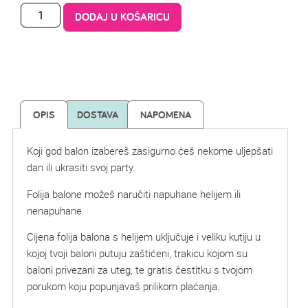
DODAJ U KOŠARICU
OPIS
DOSTAVA
NAPOMENA
Koji god balon izabereš zasigurno ćeš nekome uljepšati
dan ili ukrasiti svoj party.
Folija balone možeš naručiti napuhane helijem ili
nenapuhane.
Cijena folija balona s helijem uključuje i veliku kutiju u
kojoj tvoji baloni putuju zaštićeni, trakicu kojom su
baloni privezani za uteg, te gratis čestitku s tvojom
porukom koju popunjavaš prilikom plaćanja.