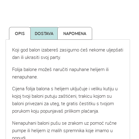
OPIS
DOSTAVA
NAPOMENA
Koji god balon izabereš zasigurno ćeš nekome uljepšati
dan ili ukrasiti svoj party.
Folija balone možeš naručiti napuhane helijem ili
nenapuhane.
Cijena folija balona s helijem uključuje i veliku kutiju u
kojoj tvoji baloni putuju zaštićeni, trakicu kojom su
baloni privezani za uteg, te gratis čestitku s tvojom
porukom koju popunjavaš prilikom plaćanja.
Nenapuhani baloni pušu se zrakom uz pomoć ručne
pumpe ili helijem iz malih spremnika koje imamo u
ponudi.