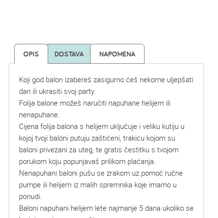
OPIS
DOSTAVA
NAPOMENA
Koji god balon izabereš zasigurno ćeš nekome uljepšati
dan ili ukrasiti svoj party.
Folija balone možeš naručiti napuhane helijem ili
nenapuhane.
Cijena folija balona s helijem uključuje i veliku kutiju u
kojoj tvoji baloni putuju zaštićeni, trakicu kojom su
baloni privezani za uteg, te gratis čestitku s tvojom
porukom koju popunjavaš prilikom plaćanja.
Nenapuhani baloni pušu se zrakom uz pomoć ručne
pumpe ili helijem iz malih spremnika koje imamo u
ponudi.
Baloni napuhani helijem lete najmanje 5 dana ukoliko se