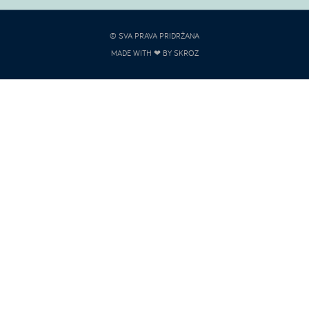
© SVA PRAVA PRIDRŽANA
MADE WITH ❤ BY SKROZ