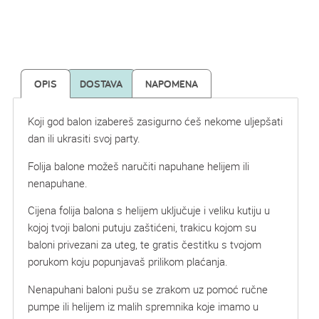
OPIS
DOSTAVA
NAPOMENA
Koji god balon izabereš zasigurno ćeš nekome uljepšati
dan ili ukrasiti svoj party.
Folija balone možeš naručiti napuhane helijem ili
nenapuhane.
Cijena folija balona s helijem uključuje i veliku kutiju u
kojoj tvoji baloni putuju zaštićeni, trakicu kojom su
baloni privezani za uteg, te gratis čestitku s tvojom
porukom koju popunjavaš prilikom plaćanja.
Nenapuhani baloni pušu se zrakom uz pomoć ručne
pumpe ili helijem iz malih spremnika koje imamo u