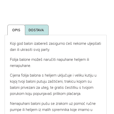
OPIS
DOSTAVA
Koji god balon izabereš zasigurno ćeš nekome uljepšati
dan ili ukrasiti svoj party.
Folija balone možeš naručiti napuhane helijem ili
nenapuhane.
Cijena folija balona s helijem uključuje i veliku kutiju u
kojoj tvoji baloni putuju zaštićeni, trakicu kojom su
baloni privezani za uteg, te gratis čestitku s tvojom
porukom koju popunjavaš prilikom plaćanja.
Nenapuhani baloni pušu se zrakom uz pomoć ručne
pumpe ili helijem iz malih spremnika koje imamo u