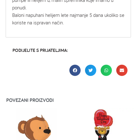
pumpe ili helijem iz malih spremnika koje imamo u
ponudi.
Baloni napuhani helijem lete najmanje 5 dana ukoliko se
koriste na ispravan način.
PODIJELITE S PRIJATELJIMA:
POVEZANI PROIZVODI