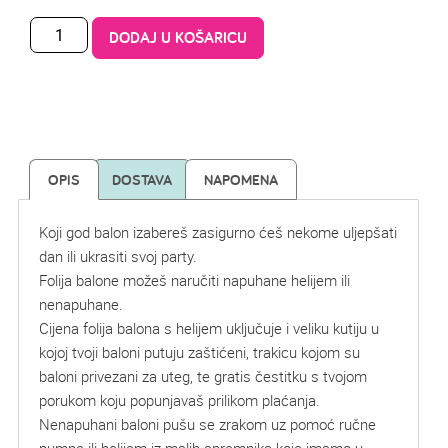
DODAJ U KOŠARICU
OPIS
DOSTAVA
NAPOMENA
Koji god balon izabereš zasigurno ćeš nekome uljepšati
dan ili ukrasiti svoj party.
Folija balone možeš naručiti napuhane helijem ili
nenapuhane.
Cijena folija balona s helijem uključuje i veliku kutiju u
kojoj tvoji baloni putuju zaštićeni, trakicu kojom su
baloni privezani za uteg, te gratis čestitku s tvojom
porukom koju popunjavaš prilikom plaćanja.
Nenapuhani baloni pušu se zrakom uz pomoć ručne