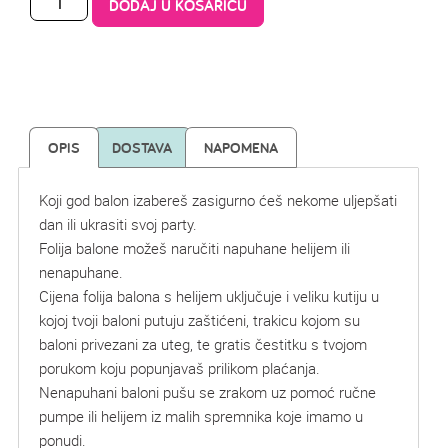
DODAJ U KOŠARICU
OPIS
DOSTAVA
NAPOMENA
Koji god balon izabereš zasigurno ćeš nekome uljepšati
dan ili ukrasiti svoj party.
Folija balone možeš naručiti napuhane helijem ili
nenapuhane.
Cijena folija balona s helijem uključuje i veliku kutiju u
kojoj tvoji baloni putuju zaštićeni, trakicu kojom su
baloni privezani za uteg, te gratis čestitku s tvojom
porukom koju popunjavaš prilikom plaćanja.
Nenapuhani baloni pušu se zrakom uz pomoć ručne
pumpe ili helijem iz malih spremnika koje imamo u
ponudi.