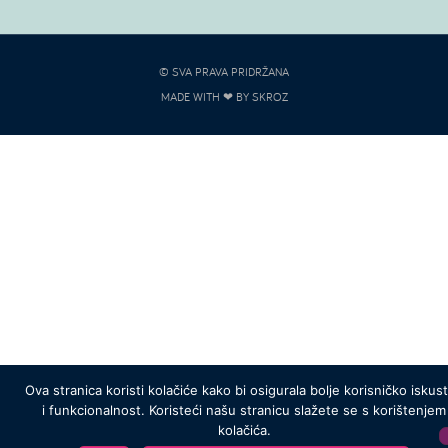
© SVA PRAVA PRIDRŽANA
MADE WITH ❤ BY SKROZ
Ova stranica koristi kolačiće kako bi osigurala bolje korisničko iskus
i funkcionalnost. Koristeći našu stranicu slažete se s korištenjem
kolačića.