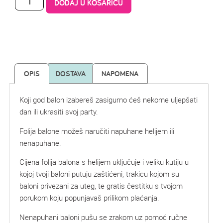
DODAJ U KOŠARICU
OPIS
DOSTAVA
NAPOMENA
Koji god balon izabereš zasigurno ćeš nekome uljepšati
dan ili ukrasiti svoj party.
Folija balone možeš naručiti napuhane helijem ili
nenapuhane.
Cijena folija balona s helijem uključuje i veliku kutiju u
kojoj tvoji baloni putuju zaštićeni, trakicu kojom su
baloni privezani za uteg, te gratis čestitku s tvojom
porukom koju popunjavaš prilikom plaćanja.
Nenapuhani baloni pušu se zrakom uz pomoć ručne