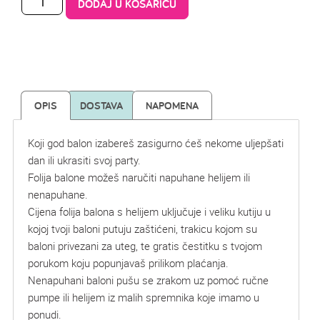
DODAJ U KOŠARICU
OPIS
DOSTAVA
NAPOMENA
Koji god balon izabereš zasigurno ćeš nekome uljepšati
dan ili ukrasiti svoj party.
Folija balone možeš naručiti napuhane helijem ili
nenapuhane.
Cijena folija balona s helijem uključuje i veliku kutiju u
kojoj tvoji baloni putuju zaštićeni, trakicu kojom su
baloni privezani za uteg, te gratis čestitku s tvojom
porukom koju popunjavaš prilikom plaćanja.
Nenapuhani baloni pušu se zrakom uz pomoć ručne
pumpe ili helijem iz malih spremnika koje imamo u
ponudi.