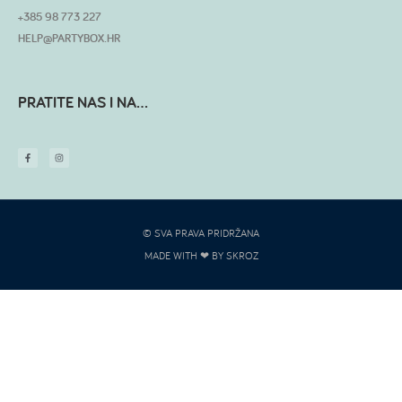
+385 98 773 227
HELP@PARTYBOX.HR
PRATITE NAS I NA...
© SVA PRAVA PRIDRŽANA
MADE WITH ❤ BY SKROZ