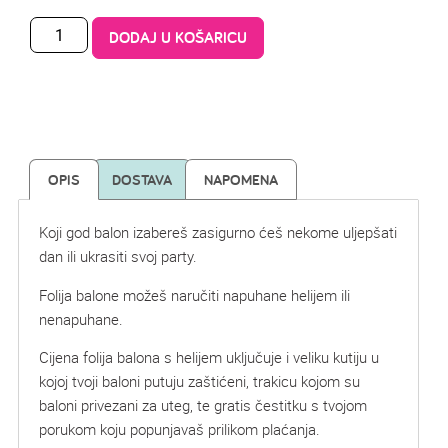
DODAJ U KOŠARICU
OPIS
DOSTAVA
NAPOMENA
Koji god balon izabereš zasigurno ćeš nekome uljepšati
dan ili ukrasiti svoj party.
Folija balone možeš naručiti napuhane helijem ili
nenapuhane.
Cijena folija balona s helijem uključuje i veliku kutiju u
kojoj tvoji baloni putuju zaštićeni, trakicu kojom su
baloni privezani za uteg, te gratis čestitku s tvojom
porukom koju popunjavaš prilikom plaćanja.