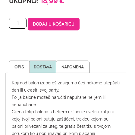
UKUPNO:
18,99
€
DODAJ U KOŠARICU
OPIS
DOSTAVA
NAPOMENA
Koji god balon izabereš zasigurno ćeš nekome uljepšati
dan ili ukrasiti svoj party.
Folija balone možeš naručiti napuhane helijem ili
nenapuhane.
Cijena folija balona s helijem uključuje i veliku kutiju u
kojoj tvoji baloni putuju zaštićeni, trakicu kojom su
baloni privezani za uteg, te gratis čestitku s tvojom
porukom koju popunjavaš prilikom plaćanja.