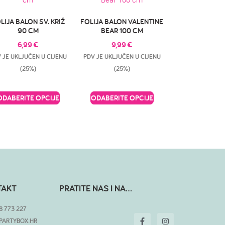
LIJA BALON SV. KRIŽ
FOLIJA BALON VALENTINE
90 CM
BEAR 100 CM
6,99
€
9,99
€
 JE UKLJUČEN U CIJENU
PDV JE UKLJUČEN U CIJENU
(25%)
(25%)
ODABERITE OPCIJE
ODABERITE OPCIJE
TAKT
PRATITE NAS I NA...
8 773 227
PARTYBOX.HR