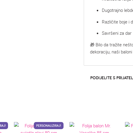
Dugotrajno lebde
Različite boje i d
Savršeni za dar i
🎁 Bilo da tražite nešt
dekoraciju, naši baloni
PODIJELITE S PRIJATEL
RAJ!
PERSONALIZIRAJ!