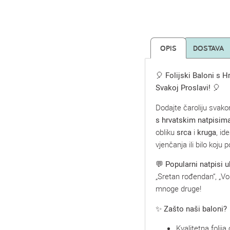
OPIS
DOSTAVA
🎈
Folijski Baloni s 
Svakoj Proslavi!
🎈
Dodajte čaroliju svak
s hrvatskim natpisim
obliku
srca
i
kruga
, id
vjenčanja ili bilo koju
💬
Popularni natpisi u
„Sretan rođendan“, „Vol
mnoge druge!
✨
Zašto naši baloni?
Kvalitetna folij