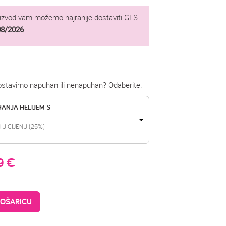
oizvod vam možemo najranije dostaviti GLS-
08/2026
dostavimo napuhan ili nenapuhan? Odaberite.
HANJA HELIJEM S
 U CIJENU (25%)
99
€
KOŠARICU