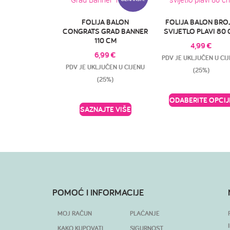
FOLIJA BALON
FOLIJA BALON BROJ
CONGRATS GRAD BANNER
SVIJETLO PLAVI 80
110 CM
4,99
€
6,99
€
PDV JE UKLJUČEN U CI
PDV JE UKLJUČEN U CIJENU
(25%)
(25%)
ODABERITE OPCIJ
SAZNAJTE VIŠE
POMOĆ I INFORMACIJE
MOJ RAČUN
PLAĆANJE
KAKO KUPOVATI
SIGURNOST