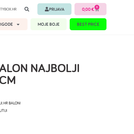
0
PRIJAVA
0,00
€
TYBOX.HR
RIGODE
MOJE BOJE
BEST PRICE
BALON NAJBOLJI
 CM
JI
,
HR BALONI
UTIJI