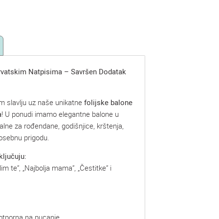
Hrvatskim Natpisima – Savršen Dodatak
om slavlju uz naše unikatne
folijske balone
a
! U ponudi imamo elegantne balone u
ealne za rođendane, godišnjice, krštenja,
 posebnu prigodu.
ključuju:
im te“, „Najbolja mama“, „Čestitke“ i
a otporna na pucanje