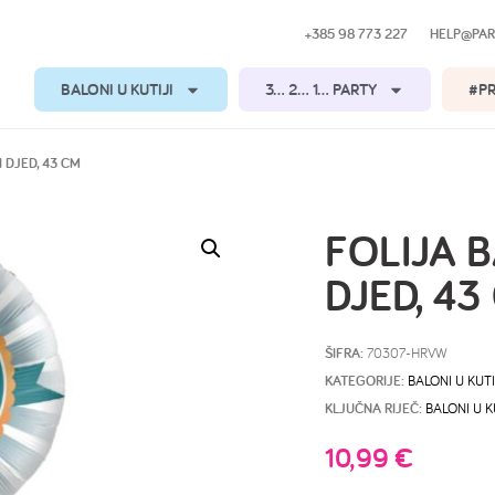
+385 98 773 227
HELP@PAR
BALONI U KUTIJI
3… 2… 1… PARTY
#P
 DJED, 43 CM
FOLIJA 
DJED, 43
ŠIFRA:
70307-HRVW
KATEGORIJE:
BALONI U KUTI
KLJUČNA RIJEČ:
BALONI U K
10,99
€