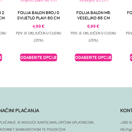
 2
FOLIJA BALON BROJ 0
FOLIJA BALON MR.
FO
 CM
SVIJETLO PLAVI 80 CM
VESELJKO 85 CM
4,99
€
6,99
€
JENU
PDV JE UKLJUČEN U CIJENU
PDV JE UKLJUČEN U CIJENU
PDV
(25%)
(25%)
E
ODABERITE OPCIJE
ODABERITE OPCIJE
NAČINI PLAĆANJA
KON
PLAĆANJE JE MOGUĆE KARTICAMA, OPĆOM UPLATNICOM,
+385 9
INTERNET BANKARSTVOM TE POUZEĆEM
HELP@