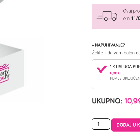
Ovaj pr
om
11/
+ NAPUHIVANJE?
Želite li da vam balon 
1 × USLUGA PU
6,00 
€
PDV JE UKLJUČEN
UKUPNO:
10,
DODAJ U 