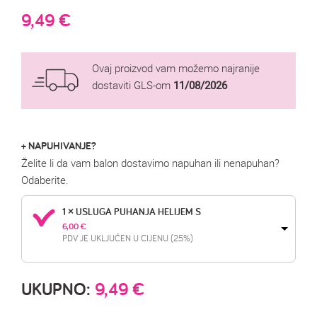
9,49
€
Ovaj proizvod vam možemo najranije
dostaviti GLS-om
11/08/2026
+ NAPUHIVANJE?
Želite li da vam balon dostavimo napuhan ili nenapuhan?
Odaberite.
1 × USLUGA PUHANJA HELIJEM S
6,00 
€
PDV JE UKLJUČEN U CIJENU (25%)
UKUPNO:
9,49
€