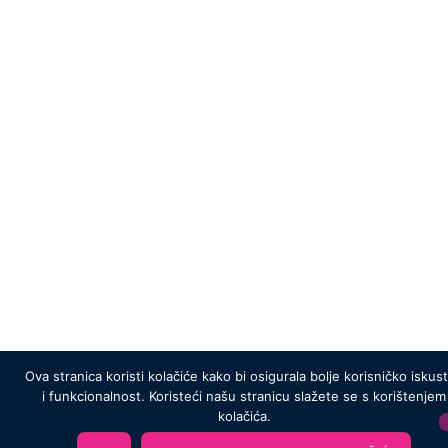
Ova stranica koristi kolačiće kako bi osigurala bolje korisničko iskus
i funkcionalnost. Koristeći našu stranicu slažete se s korištenjem
kolačića.