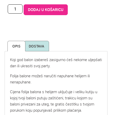
DODAJ U KOŠARICU
OPIS
DOSTAVA
Koji god balon izabereš zasigurno ćeš nekome uljepšati
dan ili ukrasiti svoj party.
Folija balone možeš naručiti napuhane helijem ili
nenapuhane.
Cijena folija balona s helijem uključuje i veliku kutiju u
kojoj tvoji baloni putuju zaštićeni, trakicu kojom su
baloni privezani za uteg, te gratis čestitku s tvojom
porukom koju popunjavaš prilikom plaćanja.