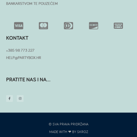
BANKARSTVOM TE POUZEĆEM
KONTAKT
+385 98 773 227
HELP@PARTYBOX.HR
PRATITE NAS I NA...
© SVA PRAVA PRIDRŽANA
MADE WITH ❤ BY SKROZ