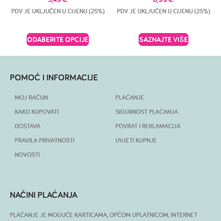
PDV JE UKLJUČEN U CIJENU (25%)
PDV JE UKLJUČEN U CIJENU (25%)
ODABERITE OPCIJE
SAZNAJTE VIŠE
POMOĆ I INFORMACIJE
MOJ RAČUN
PLAĆANJE
KAKO KUPOVATI
SIGURNOST PLAĆANJA
DOSTAVA
POVRAT I REKLAMACIJA
PRAVILA PRIVATNOSTI
UVJETI KUPNJE
NOVOSTI
NAČINI PLAĆANJA
PLAĆANJE JE MOGUĆE KARTICAMA, OPĆOM UPLATNICOM, INTERNET