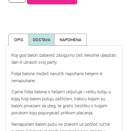
OPIS
DOSTAVA
NAPOMENA
Koji god balon izabereš zasigurno ćeš nekome uljepšati
dan ili ukrasiti svoj party.
Folija balone možeš naručiti napuhane helijem ili
nenapuhane.
Cijena folija balona s helijem uključuje i veliku kutiju u
kojoj tvoji baloni putuju zaštićeni, trakicu kojom su
baloni privezani za uteg, te gratis čestitku s tvojom
porukom koju popunjavaš prilikom plaćanja.
Nenapuhani baloni pušu se zrakom uz pomoć ručne
pumpe ili helijem iz malih spremnika koje imamo u