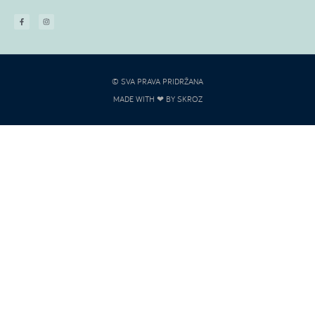
© SVA PRAVA PRIDRŽANA
MADE WITH ❤ BY SKROZ