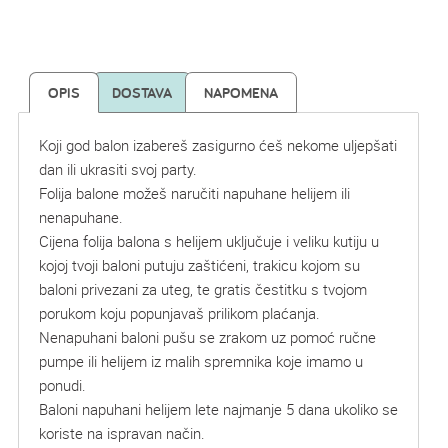
OPIS
DOSTAVA
NAPOMENA
Koji god balon izabereš zasigurno ćeš nekome uljepšati
dan ili ukrasiti svoj party.
Folija balone možeš naručiti napuhane helijem ili
nenapuhane.
Cijena folija balona s helijem uključuje i veliku kutiju u
kojoj tvoji baloni putuju zaštićeni, trakicu kojom su
baloni privezani za uteg, te gratis čestitku s tvojom
porukom koju popunjavaš prilikom plaćanja.
Nenapuhani baloni pušu se zrakom uz pomoć ručne
pumpe ili helijem iz malih spremnika koje imamo u
ponudi.
Baloni napuhani helijem lete najmanje 5 dana ukoliko se
koriste na ispravan način.