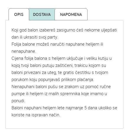
OPIS
DOSTAVA
NAPOMENA
Koji god balon izabereš zasigurno ćeš nekome uljepšati
dan ili ukrasiti svoj party.
Folija balone možeš naručiti napuhane helijem ili
nenapuhane.
Cijena folija balona s helijem uključuje i veliku kutiju u
kojoj tvoji baloni putuju zaštićeni, trakicu kojom su
baloni privezani za uteg, te gratis čestitku s tvojom
porukom koju popunjavaš prilikom plaćanja.
Nenapuhani baloni pušu se zrakom uz pomoć ručne
pumpe ili helijem iz malih spremnika koje imamo u
ponudi.
Baloni napuhani helijem lete najmanje 5 dana ukoliko se
koriste na ispravan način.