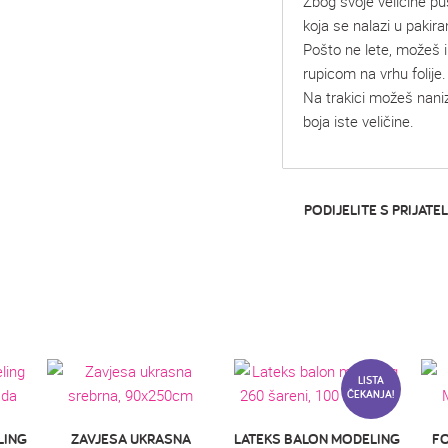
Zbog svoje veličine p
koja se nalazi u pakira
Pošto ne lete, možeš i
rupicom na vrhu folije.
Na trakici možeš naniza
boja iste veličine.
PODIJELITE S PRIJATEL
LISTA
ČEKANJA!
LING
ZAVJESA UKRASNA
LATEKS BALON MODELING
FO