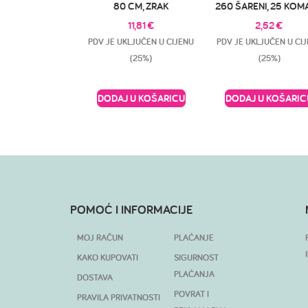
80 CM, ZRAK
260 ŠARENI, 25 KO
11,81
€
2,52
€
PDV JE UKLJUČEN U CIJENU
PDV JE UKLJUČEN U CI
(25%)
(25%)
DODAJ U KOŠARICU
DODAJ U KOŠARIC
POMOĆ I INFORMACIJE
MOJ RAČUN
PLAĆANJE
KAKO KUPOVATI
SIGURNOST
PLAĆANJA
DOSTAVA
POVRAT I
PRAVILA PRIVATNOSTI