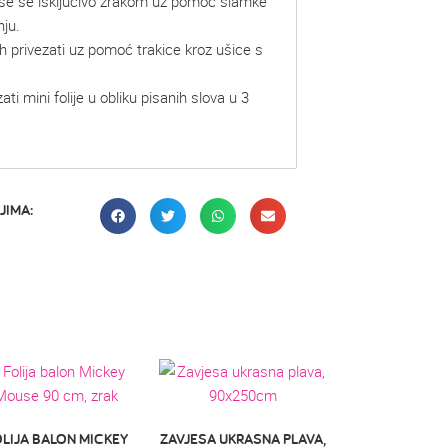
uše se isključivo zrakom uz pomoć slamke
nju.
h privezati uz pomoć trakice kroz ušice s
ti mini folije u obliku pisanih slova u 3
JIMA:
LIJA BALON MICKEY
ZAVJESA UKRASNA PLAVA,