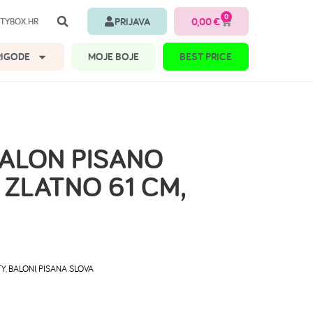
0
PRIJAVA
0,00
€
TYBOX.HR
RIGODE
MOJE BOJE
BEST PRICE
BALON PISANO
 ZLATNO 61 CM,
TY
,
BALONI
,
PISANA SLOVA