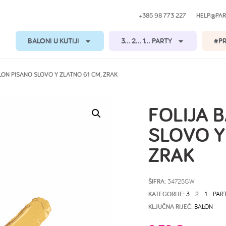
+385 98 773 227
HELP@PAR
BALONI U KUTIJI
3… 2… 1… PARTY
#P
LON PISANO SLOVO Y ZLATNO 61 CM, ZRAK
FOLIJA 
SLOVO Y
ZRAK
ŠIFRA:
34725GW
KATEGORIJE:
3… 2… 1… PAR
KLJUČNA RIJEČ:
BALON