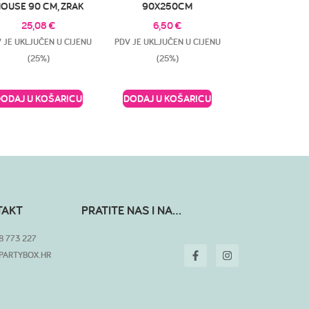
OUSE 90 CM, ZRAK
90X250CM
25,08
€
6,50
€
 JE UKLJUČEN U CIJENU
PDV JE UKLJUČEN U CIJENU
(25%)
(25%)
DODAJ U KOŠARICU
DODAJ U KOŠARICU
TAKT
PRATITE NAS I NA...
8 773 227
PARTYBOX.HR