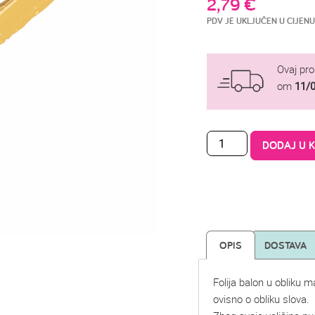
2,79
€
PDV JE UKLJUČEN U CIJENU
Ovaj pr
om
11/
DODAJ U 
OPIS
DOSTAVA
Folija balon u obliku 
ovisno o obliku slova.