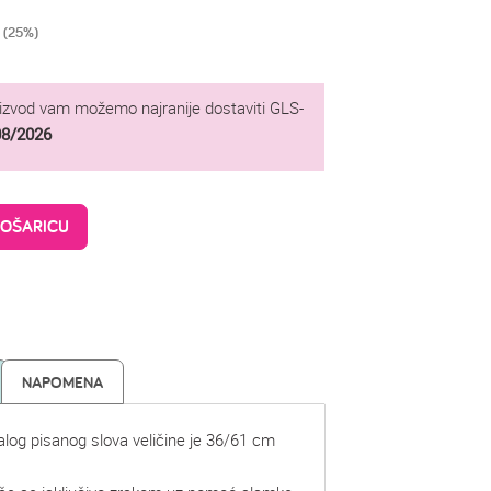
 (25%)
oizvod vam možemo najranije dostaviti GLS-
08/2026
KOŠARICU
NAPOMENA
malog pisanog slova veličine je 36/61 cm