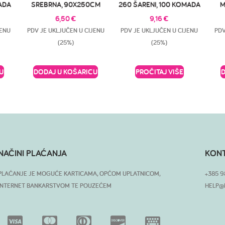
MADA
SREBRNA, 90X250CM
260 ŠARENI, 100 KOMADA
M
6,50
€
9,16
€
JENU
PDV JE UKLJUČEN U CIJENU
PDV JE UKLJUČEN U CIJENU
PDV
(25%)
(25%)
U
DODAJ U KOŠARICU
PROČITAJ VIŠE
NAČINI PLAĆANJA
KON
PLAĆANJE JE MOGUĆE KARTICAMA, OPĆOM UPLATNICOM,
+385 9
INTERNET BANKARSTVOM TE POUZEĆEM
HELP@