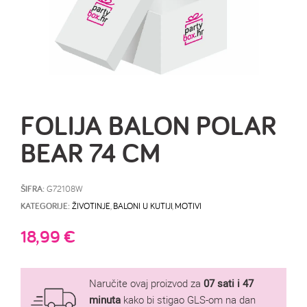
FOLIJA BALON POLAR
BEAR 74 CM
ŠIFRA:
G72108W
KATEGORIJE:
ŽIVOTINJE
,
BALONI U KUTIJI
,
MOTIVI
18,99
€
Naručite ovaj proizvod za
07 sati i 47
minuta
kako bi stigao GLS-om na dan