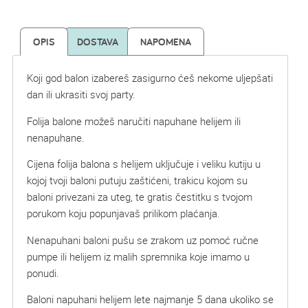
OPIS
DOSTAVA
NAPOMENA
Koji god balon izabereš zasigurno ćeš nekome uljepšati
dan ili ukrasiti svoj party.
Folija balone možeš naručiti napuhane helijem ili
nenapuhane.
Cijena folija balona s helijem uključuje i veliku kutiju u
kojoj tvoji baloni putuju zaštićeni, trakicu kojom su
baloni privezani za uteg, te gratis čestitku s tvojom
porukom koju popunjavaš prilikom plaćanja.
Nenapuhani baloni pušu se zrakom uz pomoć ručne
pumpe ili helijem iz malih spremnika koje imamo u
ponudi.
Baloni napuhani helijem lete najmanje 5 dana ukoliko se