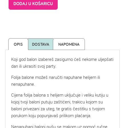
DODAJ U KOŠARICU
OPIS
DOSTAVA
NAPOMENA
Koji god balon izabereš zasigurno ćeš nekome uljepšati
dan ili ukrasiti svoj party.
Folija balone možeš naručiti napuhane helijem ili
nenapuhane.
Cijena folija balona s helijem uključuje i veliku kutiju u
kojoj tvoji baloni putuju zaštićeni, trakicu kojom su
baloni privezani za uteg, te gratis čestitku s tvojom
porukom koju popunjavaš prilikom plaćanja.
Nenapuhani baloni pušu se zrakom uz pomoć ručne