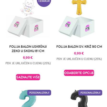
ČEKANJA!
FOLIJA BALON USKRŠNJI
FOLIJA BALON SV. KRIŽ 90 CM
ZEKO U SKOKU 81 CM
6,99
€
6,99
€
PDV JE UKLJUČEN U CIJENU (25%)
PDV JE UKLJUČEN U CIJENU (25%)
ODABERITE OPCIJE
SAZNAJTE VIŠE
PERSONALIZIRAJ!
PERSONALIZIRAJ!