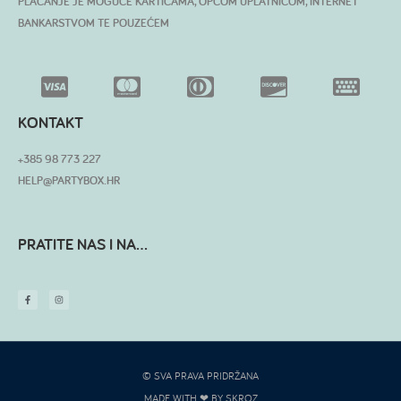
PLAĆANJE JE MOGUĆE KARTICAMA, OPĆOM UPLATNICOM, INTERNET
BANKARSTVOM TE POUZEĆEM
KONTAKT
+385 98 773 227
HELP@PARTYBOX.HR
PRATITE NAS I NA...
© SVA PRAVA PRIDRŽANA
MADE WITH ❤ BY SKROZ