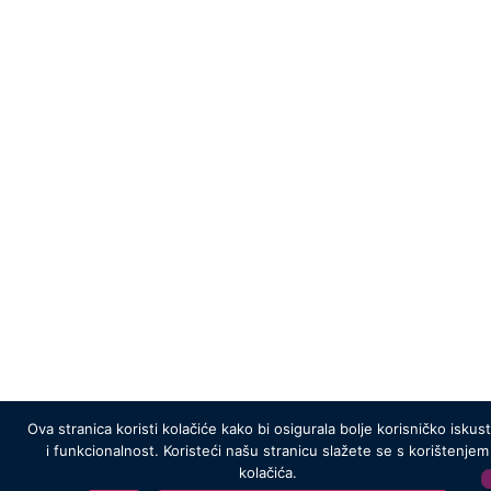
Ova stranica koristi kolačiće kako bi osigurala bolje korisničko iskus
i funkcionalnost. Koristeći našu stranicu slažete se s korištenjem
kolačića.