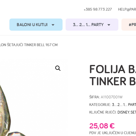
+385 98 773 227
HELP@PAR
BALONI U KUTIJI
3… 2… 1… PARTY
#P
LON ŠETAJUĆI TINKER BELL 167 CM
FOLIJA 
TINKER B
ŠIFRA:
A11007001W
KATEGORIJE:
3… 2… 1… PAR
KLJUČNE RIJEČI:
DISNEY
,
SE
25,08
€
PDV JE UKLJUČEN U CIJENU