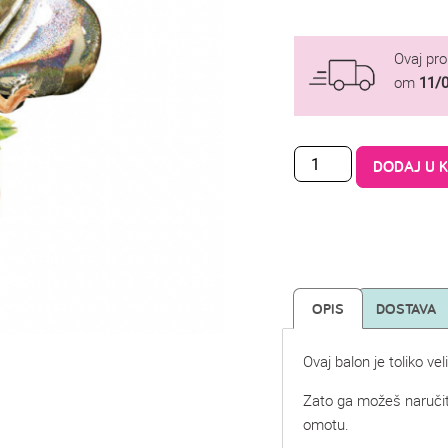
Ovaj pr
om
11/
DODAJ U 
OPIS
DOSTAVA
Ovaj balon je toliko ve
Zato ga možeš naručit
omotu.