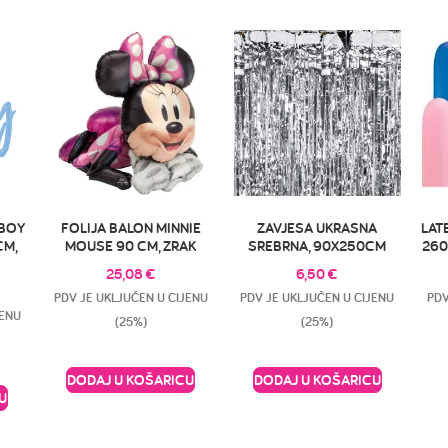
 BOY
FOLIJA BALON MINNIE
ZAVJESA UKRASNA
LAT
CM,
MOUSE 90 CM, ZRAK
SREBRNA, 90X250CM
260
25,08
€
6,50
€
PDV JE UKLJUČEN U CIJENU
PDV JE UKLJUČEN U CIJENU
PDV
JENU
(25%)
(25%)
DODAJ U KOŠARICU
DODAJ U KOŠARICU
U