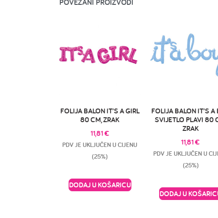
POVEZANI PROIZVODI
FOLIJA BALON IT’S A GIRL
FOLIJA BALON IT’S A
80 CM, ZRAK
SVIJETLO PLAVI 80 
ZRAK
11,81
€
11,81
€
PDV JE UKLJUČEN U CIJENU
PDV JE UKLJUČEN U CI
(25%)
(25%)
DODAJ U KOŠARICU
DODAJ U KOŠARIC