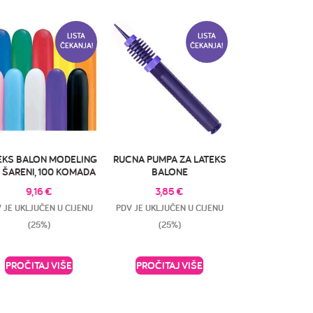
LISTA
LISTA
ČEKANJA!
ČEKANJA!
EKS BALON MODELING
RUCNA PUMPA ZA LATEKS
 ŠARENI, 100 KOMADA
BALONE
9,16
€
3,85
€
 JE UKLJUČEN U CIJENU
PDV JE UKLJUČEN U CIJENU
(25%)
(25%)
PROČITAJ VIŠE
PROČITAJ VIŠE