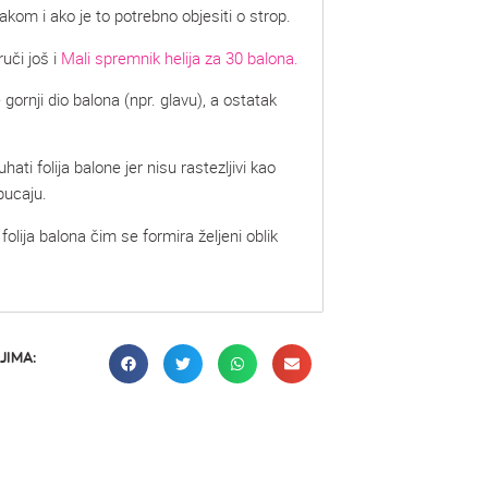
akom i ako je to potrebno objesiti o strop.
ruči još i
Mali spremnik helija za 30 balona.
 gornji dio balona (npr. glavu), a ostatak
ti folija balone jer nisu rastezljivi kao
pucaju.
olija balona čim se formira željeni oblik
JIMA: