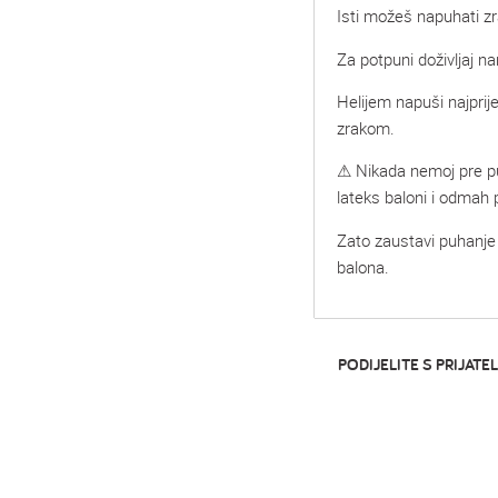
Isti možeš napuhati zr
Za potpuni doživljaj na
Helijem napuši najprije
zrakom.
⚠ Nikada nemoj pre puha
lateks baloni i odmah 
Zato zaustavi puhanje f
balona.
PODIJELITE S PRIJATEL