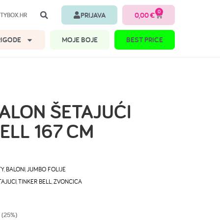
0
PRIJAVA
0,00
€
TYBOX.HR
RIGODE
MOJE BOJE
BEST PRICE
BALON ŠETAJUĆI
ELL 167 CM
TY
,
BALONI
,
JUMBO FOLIJE
TAJUCI
,
TINKER BELL
,
ZVONCICA
 (25%)